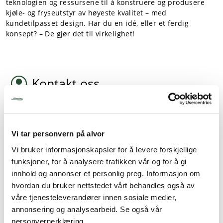
teknologien og ressursene til å konstruere og produsere
kjøle- og fryseutstyr av høyeste kvalitet – med
kundetilpasset design. Har du en idé, eller et ferdig
konsept? – De gjør det til virkelighet!
Kontakt oss
Norrøna Storkjøkken er en landsdekkende forhandler av
Haglund Industrier. Ikke nøl med å ta kontakt med en av
våre selgere eller prosjektledere for å finne ut hva som
passer best til akkurat ditt bruk.
Vi tar personvern på alvor
Finn din nærmeste kontaktperson eller avdelingskontor
Vi bruker informasjonskapsler for å levere forskjellige
funksjoner, for å analysere trafikken vår og for å gi
innhold og annonser et personlig preg. Informasjon om
hvordan du bruker nettstedet vårt behandles også av
Hjemmeside
våre tjenesteleverandører innen sosiale medier,
annonsering og analysearbeid. Se også vår
Haglund Industrier har gode og innholdsrike nettsider. Her
personvernerklæring.