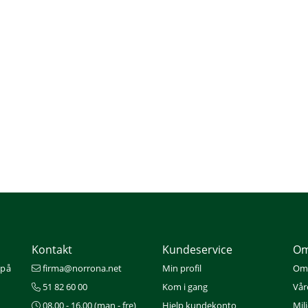
Kontakt
Kundeservice
Om
 på
firma@norrona.net
Min profil
Om
51 82 60 00
Kom i gang
Vår
08.00 - 16.00 (man - fre)
Hjelp kundekonto
Mil