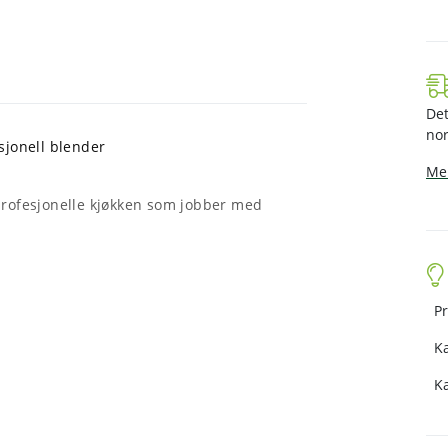
Det
nor
sjonell blender
Mer
 profesjonelle kjøkken som jobber med
Pr
Ka
K
rgonomiske håndtak (Soft-Touch + ekstra),