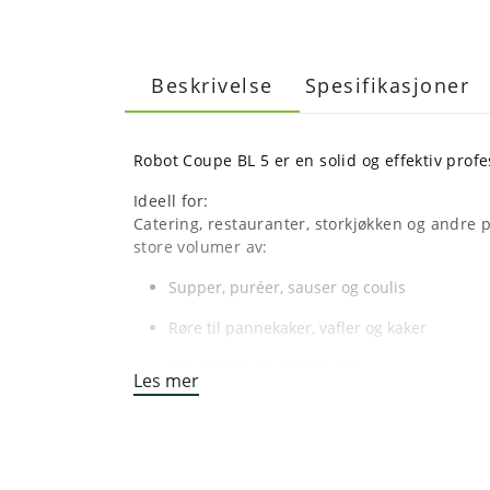
Beskrivelse
Spesifikasjoner
Robot Coupe BL 5 er en solid og effektiv profe
Ideell for:
Catering, restauranter, storkjøkken og andre
store volumer av:
Supper, puréer, sauser og coulis
Røre til pannekaker, vafler og kaker
Emulsjoner og dressinger
Les mer
Design og brukervennlighet:
Robust 5 liters bolle i rustfritt stål med to e
som gjør den enkel å håndtere, også når full