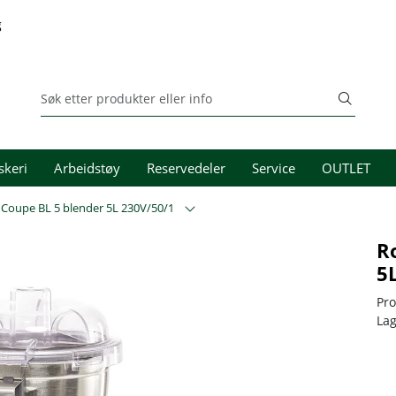
g
skeri
Arbeidstøy
Reservedeler
Service
OUTLET
Coupe BL 5 blender 5L 230V/50/1
R
5
Pr
La