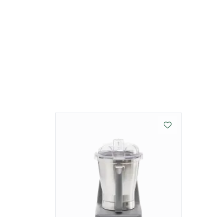
Unik X-Flow®-teknologi:
4 asymmetriske rustfrie stålsblader optimal
maksimere volumet mot bladene.
Bollen er spesielt designet for å forbedre s
Flow-guide-lokk leder ingrediensene tilbake 