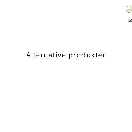
iserer blandingseffektiviteten ved å
G
irkulasjonen av ingredienser.
til bladene for jevn og fin miksing.
Alternative produkter