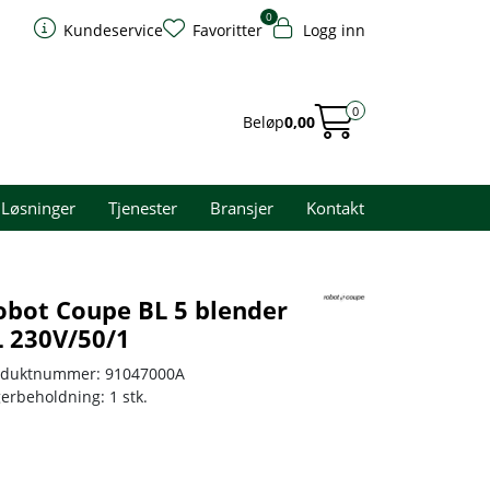
0
Kundeservice
Favoritter
Logg inn
0
Beløp
0,00
Løsninger
Tjenester
Bransjer
Kontakt
obot Coupe BL 5 blender
L 230V/50/1
oduktnummer:
91047000A
gerbeholdning:
1 stk.