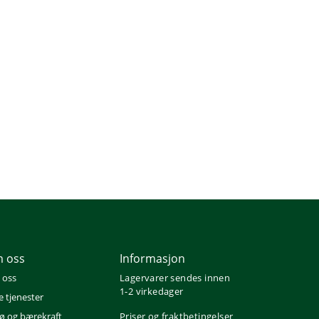
 oss
Informasjon
 oss
Lagervarer sendes innen
1-2 virkedager
e tjenester
jø og bærekraft
Priser og fraktbetingelser