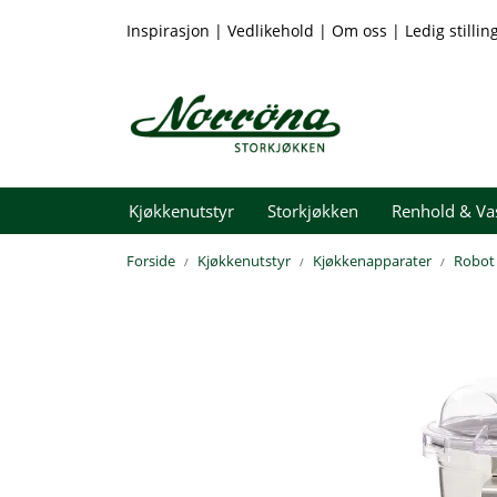
Skip to main content
Inspirasjon
|
Vedlikehold
|
Om oss
|
Ledig stillin
Kjøkkenutstyr
Storkjøkken
Renhold & Va
Forside
Kjøkkenutstyr
Kjøkkenapparater
Robot 