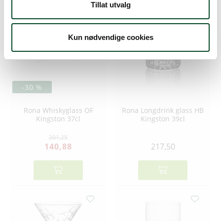
Tillat utvalg
Kun nødvendige cookies
-30 %
Rona Whiskyglass OF
Rona Longdrink glass HB
Kingston 37cl
Kingston 39cl
201,25
140,88
217,50