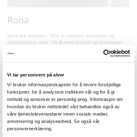
Rona
Rona ble etablert i 1892 av familien Schreiber, og
representerer over 130 år med kvalitet og innovasjon.
Du kan finne Rona-produkter hos alt i fra luksushoteller
og Buckingham palace til kafeer og de tusen hjem.
Hos oss finner du glass fra forskjellige serier, produsert
for profesjonelle Horeka-brukere.
Vi tar personvern på alvor
Besøk gjerne et av våre
kontorer/butikker
for å se
Vi bruker informasjonskapsler for å levere forskjellige
glassene utstilt.
funksjoner, for å analysere trafikken vår og for å gi
innhold og annonser et personlig preg. Informasjon om
hvordan du bruker nettstedet vårt behandles også av
Profesjonell kvalitet
våre tjenesteleverandører innen sosiale medier,
annonsering og analysearbeid. Se også vår
personvernerklæring.
Trygg servering