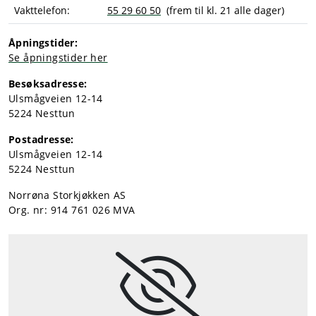
Vakttelefon:
55 29 60 50
(frem til kl. 21 alle dager)
Tjenester
Åpningstider:
Se åpningstider her
Bransjer
Besøksadresse:
Ulsmågveien 12-14
Kontakt
5224 Nesttun
Postadresse:
Ulsmågveien 12-14
5224 Nesttun
Norrøna Storkjøkken AS
Org. nr: 914 761 026 MVA