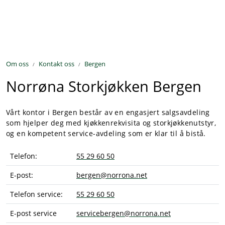
Skip to main content
Kjøkkenutstyr
Om oss
Kontakt oss
Bergen
Storkjøkken
Norrøna Storkjøkken Bergen
Renhold & Vaskeri
Vårt kontor i Bergen består av en engasjert salgsavdeling
Arbeidstøy
som hjelper deg med kjøkkenrekvisita og storkjøkkenutstyr,
og en kompetent service-avdeling som er klar til å bistå.
Reservedeler
Telefon:
55 29 60 50
Service
E-post:
bergen@norrona.net
Telefon service:
55 29 60 50
OUTLET
E-post service
servicebergen@norrona.net
Løsninger