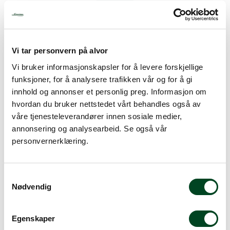
Mats Lekve
Salgskonsulent Storkjøkken
918 78 238
Vi tar personvern på alvor
mats@norrona.net
Vi bruker informasjonskapsler for å levere forskjellige
funksjoner, for å analysere trafikken vår og for å gi
innhold og annonser et personlig preg. Informasjon om
hvordan du bruker nettstedet vårt behandles også av
våre tjenesteleverandører innen sosiale medier,
annonsering og analysearbeid. Se også vår
personvernerklæring.
Alf Knutsen
Salgskonsulent
S
934 69 500
Nødvendig
a
alf@norrona.net
m
t
Egenskaper
y