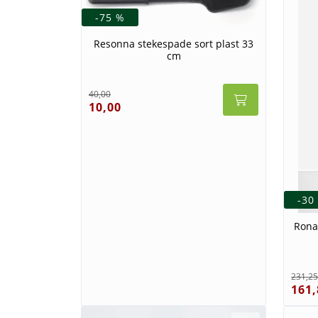
-75 %
Resonna stekespade sort plast 33
cm
40,00
10,00
-30
Rona
231,25
161,