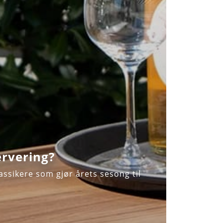
ervering?
ssikere som gjør årets sesong til