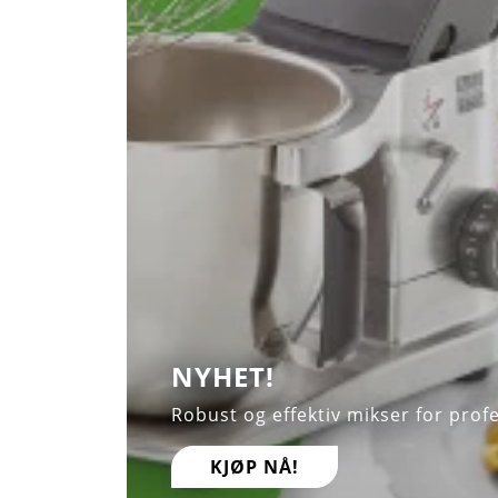
NYHET!
Robust og effektiv mikser for prof
KJØP NÅ!