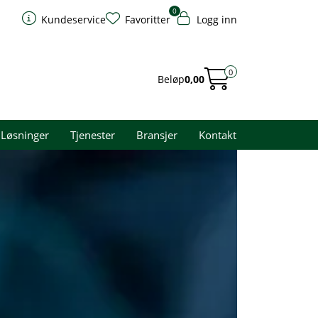
0
Kundeservice
Favoritter
Logg inn
0
Beløp
0,00
Løsninger
Tjenester
Bransjer
Kontakt