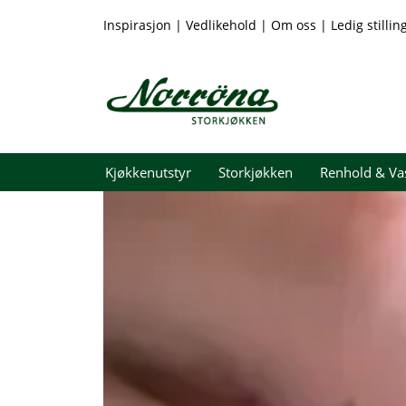
Skip to main content
Inspirasjon
|
Vedlikehold
|
Om oss
|
Ledig stillin
Kjøkkenutstyr
Storkjøkken
Renhold & Va