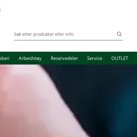
g
skeri
Arbeidstøy
Reservedeler
Service
OUTLET