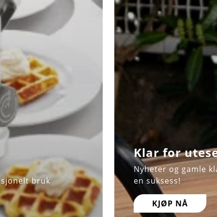
Klar for utes
Nyheter og gamle kla
esjonelt bruk
en suksess!
KJØP NÅ