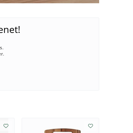
enet!
s.
er.