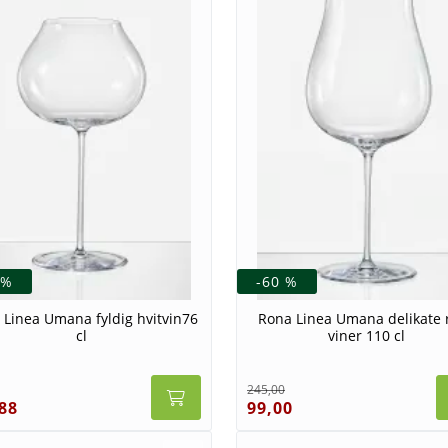
 %
-60 %
 Linea Umana fyldig hvitvin76
Rona Linea Umana delikate 
cl
viner 110 cl
245,00
88
99,00