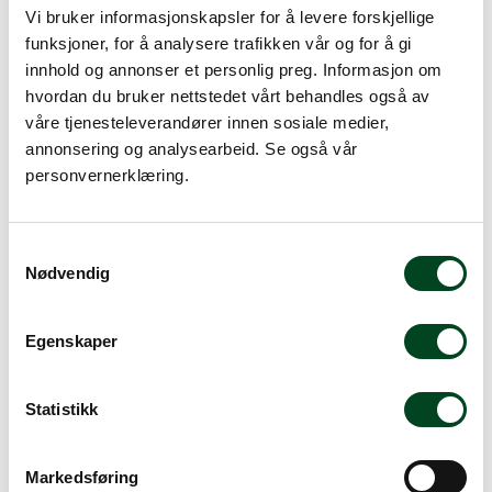
Vi bruker informasjonskapsler for å levere forskjellige
funksjoner, for å analysere trafikken vår og for å gi
innhold og annonser et personlig preg. Informasjon om
hvordan du bruker nettstedet vårt behandles også av
Sikkerhet/HMS
våre tjenesteleverandører innen sosiale medier,
Godkjent matkontakt
annonsering og analysearbeid. Se også vår
personvernerklæring.
S
Beskrivelse
Nødvendig
a
Spesifikasjoner
m
t
Dokumenter
Egenskaper
y
k
Underskål selges separat på produktnummer:
k
Statistikk
702WF2184015DO Luzerne WOODFIRE Underskål 15 cm
e
Dark Oak
v
702WF2184015AP Antique Pine
Markedsføring
a