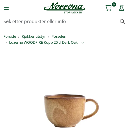
Skip to main content
0
Toggle navigation
Togg
Kjøkkenutstyr
Forside
Kjøkkenutstyr
Porselen
Storkjøkken
Luzerne WOODFIRE Kopp 20 cl Dark Oak
Renhold & Vaskeri
Arbeidstøy
Reservedeler
Service
OUTLET
Løsninger