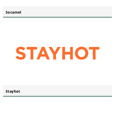
Socamel
Stayhot