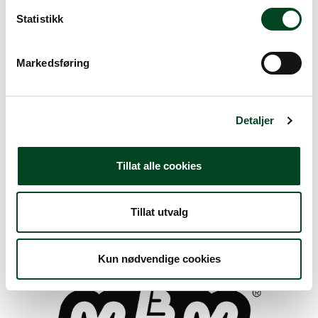
k
k
Statistikk
e
v
Markedsføring
a
l
g
Detaljer
Tillat alle cookies
Marrone
Tillat utvalg
Kun nødvendige cookies