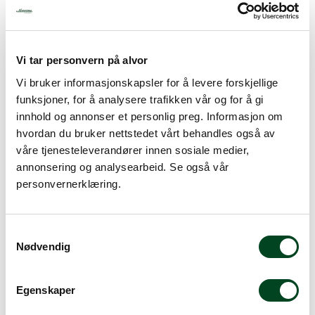
Vi tar personvern på alvor
Hoshizaki | Gram
Vi bruker informasjonskapsler for å levere forskjellige
funksjoner, for å analysere trafikken vår og for å gi
innhold og annonser et personlig preg. Informasjon om
hvordan du bruker nettstedet vårt behandles også av
våre tjenesteleverandører innen sosiale medier,
annonsering og analysearbeid. Se også vår
personvernerklæring.
S
Nødvendig
a
m
t
Egenskaper
Jøni
y