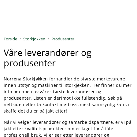
Skip to main content
Kjøkkenutstyr
Forside
Storkjøkken
Produsenter
Storkjøkken
Våre leverandører og
Renhold & Vaskeri
produsenter
Arbeidstøy
Norrøna Storkjøkken forhandler de største merkevarene
innen utstyr og maskiner til storkjøkken. Her finner du mer
Reservedeler
info om noen av våre største leverandører og
produsenter. Listen er derimot ikke fullstendig. Søk på
nettsiden eller ta kontakt med oss, mest sannsynlig kan vi
Service
skaffe det du er på jakt etter!
OUTLET
Når vi velger leverandører og samarbeidspartnere, er vi på
jakt etter kvalitetsprodukter som er laget for å tåle
profesjonell bruk. Vi er ser etter leverandører og
Løsninger