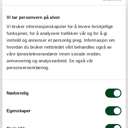
Tjenester
Vi tar personvern på alvor
Vi bruker informasjonskapsler for å levere forskjellige
Bransjer
funksjoner, for å analysere trafikken vår og for å gi
innhold og annonser et personlig preg. Informasjon om
Kontakt
hvordan du bruker nettstedet vårt behandles også av
våre tjenesteleverandører innen sosiale medier,
annonsering og analysearbeid. Se også vår
personvernerklæring.
Segers 0576 Belte elastik
S
Nødvendig
a
m
Gi meg et tilbud
t
Segers 0570 Hijab
Egenskaper
y
k
Gi meg et tilbud