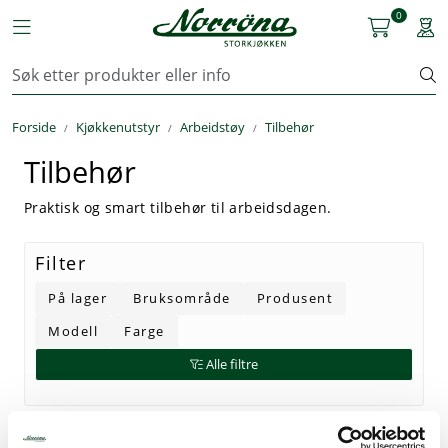
Skip to main content
0
Toggle navigation
Togg
Kjøkkenutstyr
Forside
Kjøkkenutstyr
Arbeidstøy
Tilbehør
Storkjøkken
Tilbehør
Renhold & Vaskeri
Praktisk og smart tilbehør til arbeidsdagen.
Arbeidstøy
Filter
Reservedeler
På lager
Bruksområde
Produsent
Modell
Farge
Service
Alle filtre
OUTLET
Løsninger
Visning
Sorter