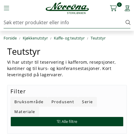
Skip to main content
0
Toggle navigation
Togg
Kjøkkenutstyr
Forside
Kjøkkenutstyr
Kaffe- og teutstyr
Teutstyr
Storkjøkken
Teutstyr
Renhold & Vaskeri
Vi har utstyr til teservering i kafferom, resepsjoner,
kantiner og til kurs- og konferansestasjoner. Kort
Arbeidstøy
leveringstid på lagervarer.
Reservedeler
Filter
Bruksområde
Produsent
Serie
Service
Materiale
OUTLET
Alle filtre
Løsninger