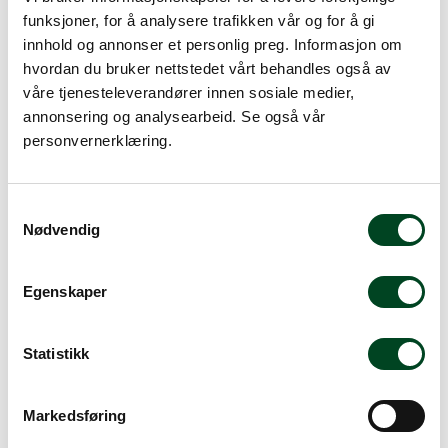
funksjoner, for å analysere trafikken vår og for å gi
innhold og annonser et personlig preg. Informasjon om
hvordan du bruker nettstedet vårt behandles også av
våre tjenesteleverandører innen sosiale medier,
annonsering og analysearbeid. Se også vår
personvernerklæring.
S
Helios tekanne Wave 1,0
Nødvendig
l hvit
a
Tekanne med sil 0,5 liter
m
t
458,75
Egenskaper
281,25
y
k
k
Statistikk
e
v
Markedsføring
a