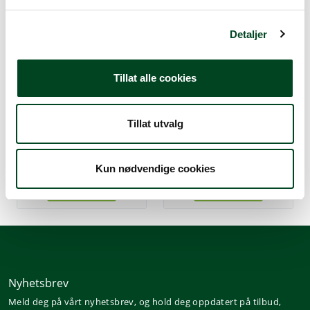
l
g
Detaljer
Tillat alle cookies
Tekanne med sil 1 liter
Tekanne med sil 1,4 liter
Tillat utvalg
368,75
457,50
Kun nødvendige cookies
Nyhetsbrev
Meld deg på vårt nyhetsbrev, og hold deg oppdatert på tilbud,