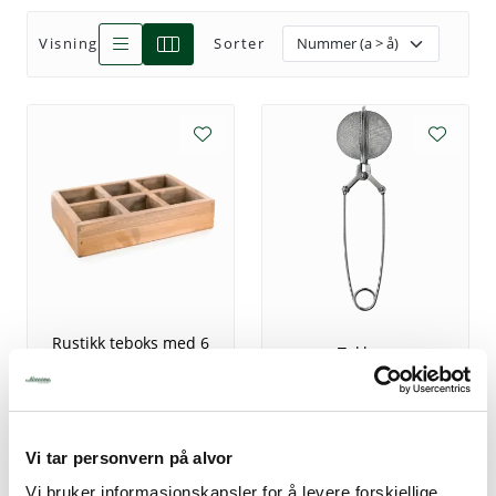
Visning
Sorter
Tjenester
Bransjer
Kontakt
Rustikk teboks med 6
Teklype
rom
313,75
72,50
Vi tar personvern på alvor
Vi bruker informasjonskapsler for å levere forskjellige