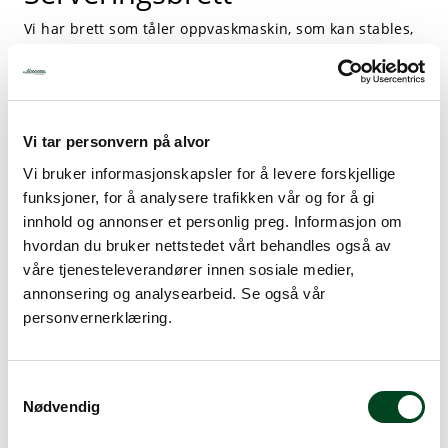
Vi har brett som tåler oppvaskmaskin, som kan stables,
og brett som setter prikken over i'en - S-plank fra
Roltex. S-plank serien er flotte brett som har en
teksturert overflate, som både ser flott ut, samtidig som
det gir et bedre grep. Du kan velge mellom ulike former,
design og farger. Det er også mulig å sette på ben for å
Vi tar personvern på alvor
gi bedre stabilitet, og som gjør det enklere å servere og
Vi bruker informasjonskapsler for å levere forskjellige
løfte opp. Med S-cube kan brettene løftes i høyden, og
gjøres om til tøffe buffet løsninger.
funksjoner, for å analysere trafikken vår og for å gi
innhold og annonser et personlig preg. Informasjon om
hvordan du bruker nettstedet vårt behandles også av
våre tjenesteleverandører innen sosiale medier,
annonsering og analysearbeid. Se også vår
personvernerklæring.
S
Nødvendig
a
m