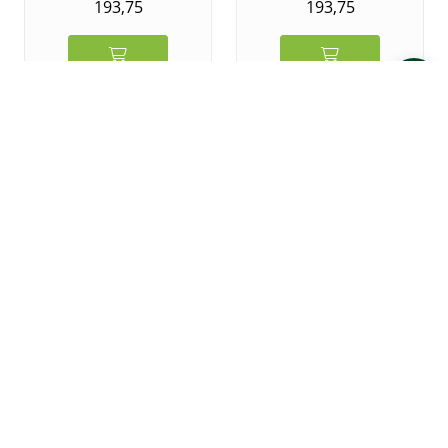
193,75
193,75
Cambro barbrett
Camtread Oval 59x49
cm Sort
1.436,25
Cambro barbrett
Camtread rund Ø 40,5
cm Sort
380,00