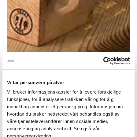
Gjør buffeten din unik
Se vårt utvalg av løsninger til din servering. Hva med å
Vi tar personvern på alvor
presentere maten på fat og kasser i oliventre? Se også
vårt utvalg av treprodukter og smarte
Vi bruker informasjonskapsler for å levere forskjellige
oppbevaringsløsninger til bord- og buffetservering.
funksjoner, for å analysere trafikken vår og for å gi
innhold og annonser et personlig preg. Informasjon om
Filter
hvordan du bruker nettstedet vårt behandles også av
våre tjenesteleverandører innen sosiale medier,
Bruksområde
Produsent
Serie
annonsering og analysearbeid. Se også vår
Materiale
personvernerklæring.