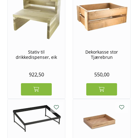
Stativ til
Dekorkasse stor
drikkedispenser, eik
Tjærebrun
922,50
550,00