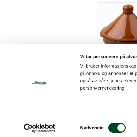
Vi tar personvern på alvo
Classico tagine i
cm
Vi bruker informasjonskapsl
gi innhold og annonser et 
også av våre tjenesteleve
Gi meg et tilbud
personvernerklæring.
S
Nødvendig
a