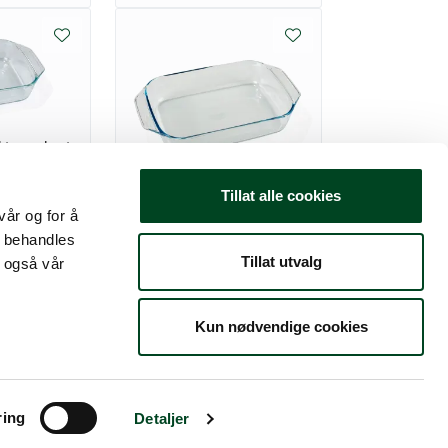
ektangulært
m 2,2 l
Ildfast form rektangulært
Tillat alle cookies
39x28x7cm 4 l
vår og for å
t behandles
Tillat utvalg
 også vår
328,75
Kun nødvendige cookies
ring
Detaljer