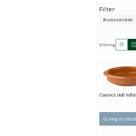
Filter
Bruksområde
Visning
Classico skål ildf
Gi meg et tilbud