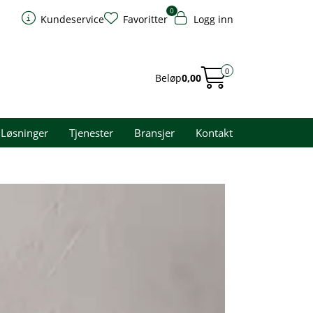
0
Kundeservice
Favoritter
Logg inn
0
Beløp
0,00
Løsninger
Tjenester
Bransjer
Kontakt