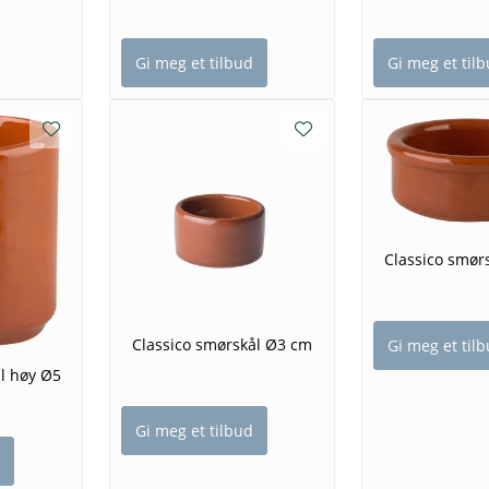
Gi meg et tilbud
Gi meg et til
Classico smør
Classico smørskål Ø3 cm
Gi meg et til
l høy Ø5
Gi meg et tilbud