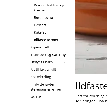
Krydderholdere og
kverner
Bordtilbehør
Dessert
Kakefat
Idlfaste former
Skjærebrett
Transport og Catering
Utstyr til barn
Alt til jakt og vilt
Kokkelærling
Ildfast
Innbytte gryter
stekepanner kniver
Rett fra ovnen og r
OUTLET
serveringen. Hva m