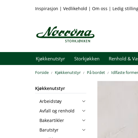
Skip to main content
Inspirasjon
|
Vedlikehold
|
Om oss
|
Ledig stillin
Kjøkkenutstyr
Storkjøkken
Renhold & Va
Forside
Kjøkkenutstyr
På bordet
Idlfaste forme
Kjøkkenutstyr
Arbeidstøy
Avfall og renhold
Bakeartikler
Barutstyr