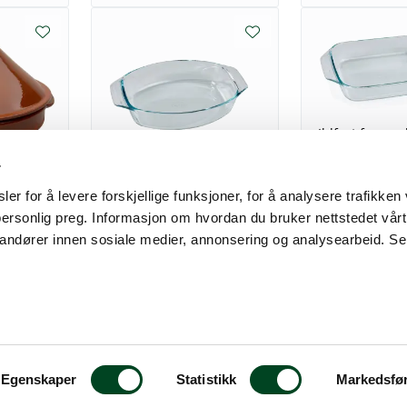
Ildfast form r
31x20x6 c
Ildfast form ovalt 35x24x6,5
r
ldfast Ø23
cm 3 l
er for å levere forskjellige funksjoner, for å analysere trafikken 
210,00
personlig preg. Informasjon om hvordan du bruker nettstedet vår
randører innen sosiale medier, annonsering og analysearbeid. Se
312,50
Vis flere
Egenskaper
Statistikk
Markedsfø