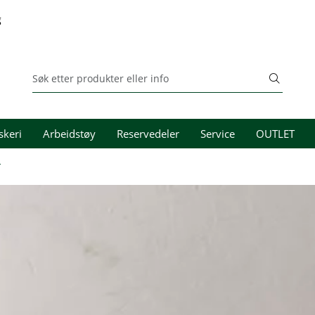
g
skeri
Arbeidstøy
Reservedeler
Service
OUTLET
r