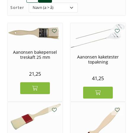
Sorter
Tjenester
Bransjer
Kontakt
Aanonsen bakepensel
Aanonsen kaketester
treskaft 25 mm
topakning
21,25
41,25