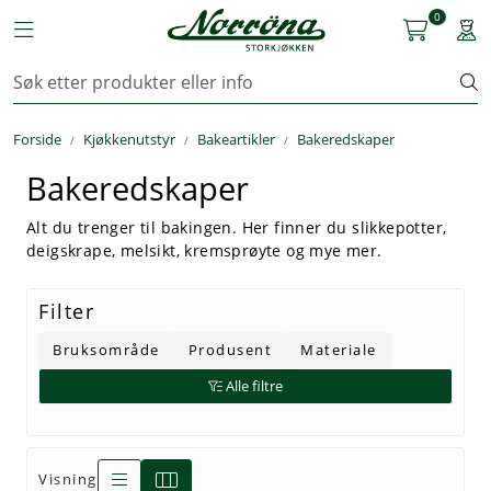
Skip to main content
0
Toggle navigation
Togg
Kjøkkenutstyr
Forside
Kjøkkenutstyr
Bakeartikler
Bakeredskaper
Storkjøkken
Bakeredskaper
Renhold & Vaskeri
Alt du trenger til bakingen. Her finner du slikkepotter,
deigskrape, melsikt, kremsprøyte og mye mer.
Arbeidstøy
Filter
Reservedeler
Bruksområde
Produsent
Materiale
Service
Alle filtre
OUTLET
Visning
Løsninger