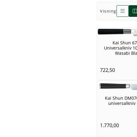
Visning
Kai Shun 6
Universalkniv 1
Wasabi Bl
722,50
Kai Shun DM070
universalkniv
1.770,00