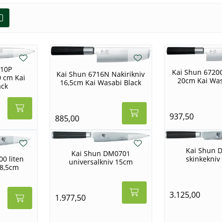
710P
Kai Shun 6720
Kai Shun 6716N Nakirikniv
0 cm Kai
20cm Kai Was
16,5cm Kai Wasabi Black
ack
937,50
885,00
Kai Shun 
Kai Shun DM0701
skinkekniv
0 liten
universalkniv 15cm
 8,5cm
3.125,00
1.977,50