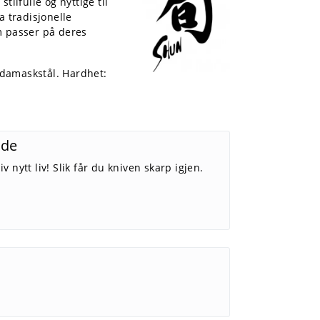
ilfulle og nyttige til
a tradisjonelle
m passer på deres
d damaskstål. Hardhet:
ide
v nytt liv! Slik får du kniven skarp igjen.