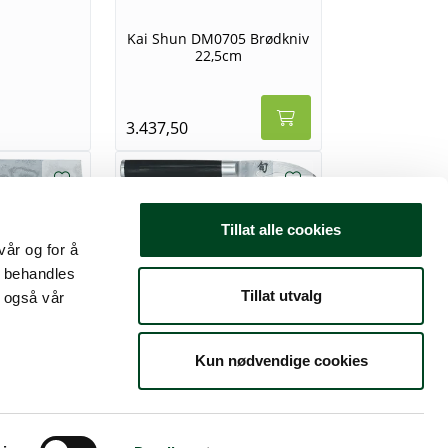
Kai Shun DM0705 Brødkniv
22,5cm
3.437,50
Kai Shun DM0715 rotkniv
2,5cm
Tillat alle cookies
12 Kinesisk
vår og for å
 19,5cm
t behandles
Tillat utvalg
1.652,50
 også vår
Kun nødvendige cookies