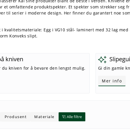
asserer Kai sine produkter blant de beste i verden. Knivene er st
har et omfattende produktspekter. Et spekter som strekker seg fr
er til serier i moderne design. Her finner du garantert noe so
et i kvalitetsmateriale: Egg i VG10 stål- laminert med 32 lag me
Form Konveks slipt.
på kniven
Slipegu
r du kniven for å bevare den lengst mulig.
Gi din gamle kni
Mer info
Produsent
Materiale
Alle filtre