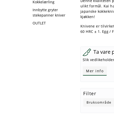
Denne kvaliteten pl
Kokkelærling
ulikt formål. Kai 
Innbytte gryter
japanske kokkekniv
stekepanner kniver
kjøkken!
OUTLET
Knivene er tilvirk
60 HRC ± 1. Egg / 
Ta vare 
Slik vedlikeholde
Mer info
Filter
Bruksområde