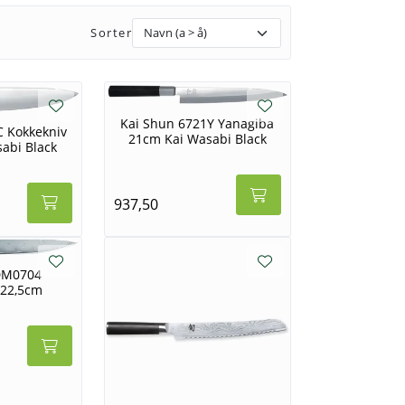
Sorter
Kai Shun 6721Y Yanagiba
C Kokkekniv
21cm Kai Wasabi Black
abi Black
937,50
DM0704
 22,5cm