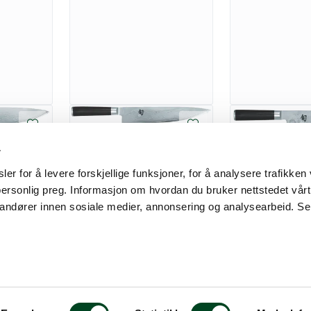
Kai Shun DM0707
0706
kokkekniv 25cm
r
20cm
Kai Shun DM07
er for å levere forskjellige funksjoner, for å analysere trafikken 
Kokkekniv
personlig preg. Informasjon om hvordan du bruker nettstedet vår
3.645,00
randører innen sosiale medier, annonsering og analysearbeid. Se
4.477,50
Vis flere