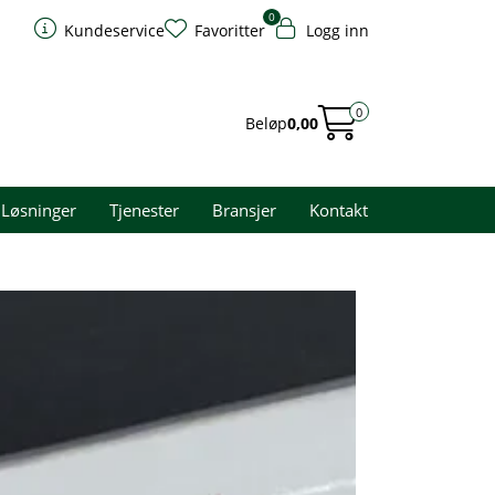
0
Kundeservice
Favoritter
Logg inn
0
Beløp
0,00
Løsninger
Tjenester
Bransjer
Kontakt