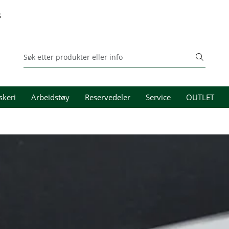
g
skeri
Arbeidstøy
Reservedeler
Service
OUTLET