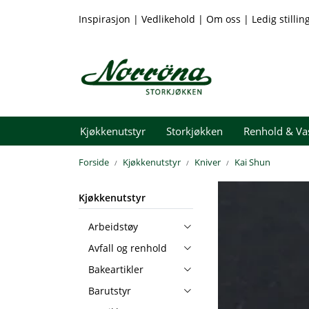
Skip to main content
Inspirasjon
|
Vedlikehold
|
Om oss
|
Ledig stillin
Kjøkkenutstyr
Storkjøkken
Renhold & Va
Forside
Kjøkkenutstyr
Kniver
Kai Shun
Kjøkkenutstyr
Arbeidstøy
Avfall og renhold
Bakeartikler
Barutstyr