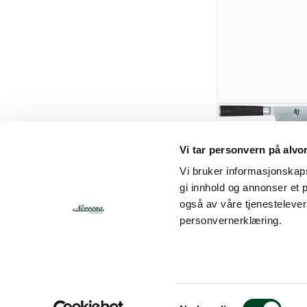
Kai Shun DM
Vi tar personvern på alvo
kokkekniv 
Vi bruker informasjonskapsl
gi innhold og annonser et 
3.437,50
også av våre tjenesteleve
personvernerklæring.
S