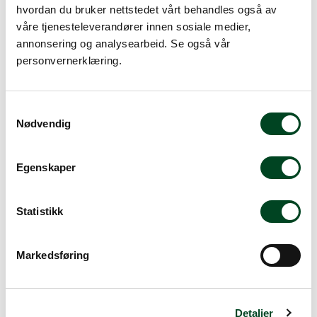
hvordan du bruker nettstedet vårt behandles også av
Kai Shun DM0720
skinkekniv
våre tjenesteleverandører innen sosiale medier,
m/grantonskjær 22,5cm
annonsering og analysearbeid. Se også vår
personvernerklæring.
3.437,50
S
Nødvendig
a
Kai Shun DM0705
m
Brødkniv 22,5cm
t
Egenskaper
y
3.437,50
k
k
Statistikk
e
v
Markedsføring
a
l
Kai Shun DM0701
Kai Shun DM0716
g
universalkniv 15cm
Grønnsakskniv 10,3cm
Detaljer