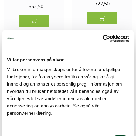
722,50
1.652,50
Kai Shun 6716N Nakirikniv
Kai Shun DM0700 liten
16,5cm Kai Wasabi Black
universalkniv 8,5cm
Vi tar personvern på alvor
Vi bruker informasjonskapsler for å levere forskjellige
885,00
1.770,00
funksjoner, for å analysere trafikken vår og for å gi
innhold og annonser et personlig preg. Informasjon om
hvordan du bruker nettstedet vårt behandles også av
våre tjenesteleverandører innen sosiale medier,
annonsering og analysearbeid. Se også vår
personvernerklæring.
Kai Shun DM0718 Santoku
Kai Shun DM0717 Santoku
kniv m/grantonskjær
Kokkekniv 18cm
16,5cm
S