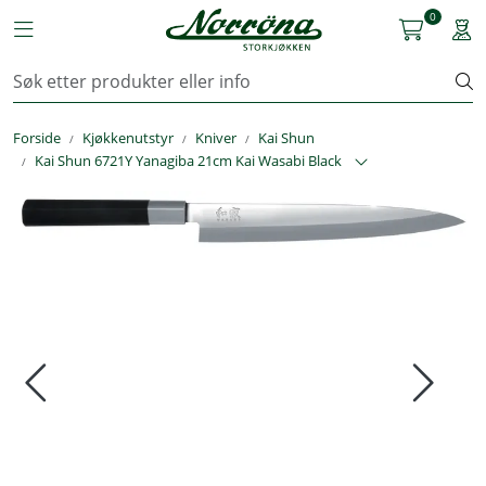
Skip to main content
0
Toggle navigation
Togg
Kjøkkenutstyr
Forside
Kjøkkenutstyr
Kniver
Kai Shun
Storkjøkken
Kai Shun 6721Y Yanagiba 21cm Kai Wasabi Black
Renhold & Vaskeri
Arbeidstøy
Reservedeler
Service
OUTLET
Løsninger