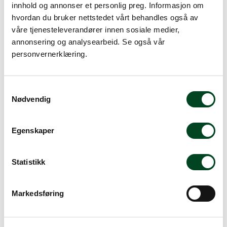
innhold og annonser et personlig preg. Informasjon om
Filter
hvordan du bruker nettstedet vårt behandles også av
Bruksområde
Produsent
Serie
Materiale
våre tjenesteleverandører innen sosiale medier,
annonsering og analysearbeid. Se også vår
Alle filtre
personvernerklæring.
Visning
Sorter
S
Nødvendig
a
m
t
Egenskaper
y
k
k
Statistikk
e
-50 %
v
Markedsføring
Norma Betongplate
a
melamin grå 1/2
-65 %
l
g
325,00