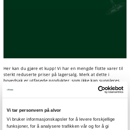
Her kan du gjøre et kupp! Vi har en mengde flotte varer til
sterkt reduserte priser på lagersalg. Merk at dette i
hovedsak er utfasede produkter, som ikke kan suppleres.
Produktene selges ikke ut over det antall som står oppgitt
på lager.
Prisene gjelder kun ved kjøp i nettbutikken, så langt lageret
rekker.
Vi tar personvern på alvor
Vi bruker informasjonskapsler for å levere forskjellige
På jakt etter flere kupp? Se vårt utvalg av
brukt utstyr
.
funksjoner, for å analysere trafikken vår og for å gi