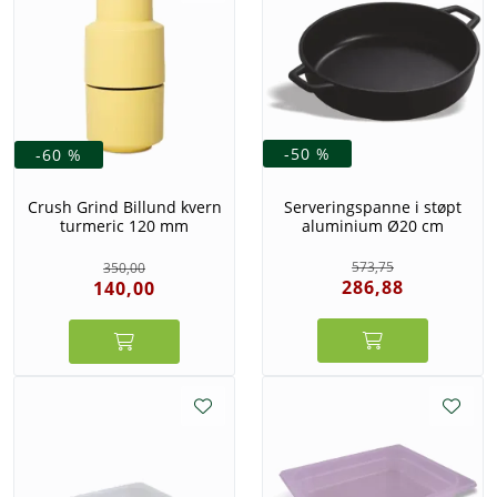
-50 %
-60 %
Serveringspanne i støpt
Crush Grind Billund kvern
aluminium Ø20 cm
turmeric 120 mm
573,75
350,00
286,88
140,00