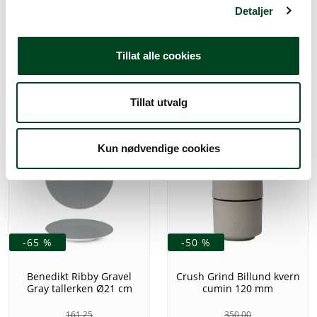
Benedikt Ribby Jasmine
162,50
Detaljer
tallerken Ø30 cm
256,25
Tillat alle cookies
89,69
Tillat utvalg
Kun nødvendige cookies
-65 %
-50 %
Benedikt Ribby Gravel
Crush Grind Billund kvern
Gray tallerken Ø21 cm
cumin 120 mm
161,25
350,00