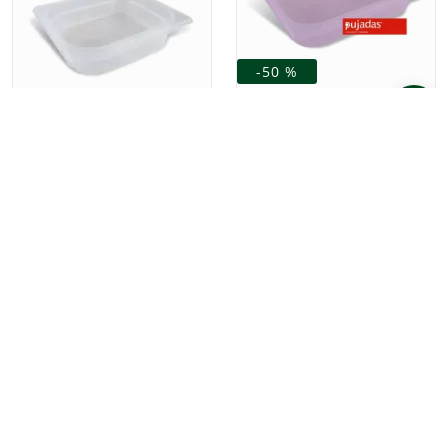
-50 %
Kantine 1/1 myk plast 150
-50 %
mm allergen lilla
236,25
Kantine myk plast 1/2 GN
118,13
200 mm
152,50
76,25
Vis flere