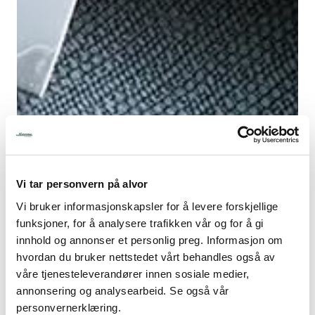
Tamahagane - Stål som i
samuraisverd
Vi tar personvern på alvor
Tamahagane-stål er hentet fra jernholdig sand og
Vi bruker informasjonskapsler for å levere forskjellige
gjennomgår en omfattende renseprosess før det blir til
funksjoner, for å analysere trafikken vår og for å gi
stålklumper som deretter smies ut til de legendariske
innhold og annonser et personlig preg. Informasjon om
skarpe sverdene; det japanske sverd, katana, basert på
en unik kombinasjon av hardt og mykt stål - hard kant
hvordan du bruker nettstedet vårt behandles også av
for skarphet, mykere i resten for «seighet» og
våre tjenesteleverandører innen sosiale medier,
holdbarhet. Basert på denne teknologien lager
annonsering og analysearbeid. Se også vår
Tamahagane i dag sine kniver.
personvernerklæring.