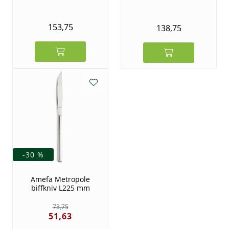
153,75
138,75
-30 %
Amefa Metropole
biffkniv L225 mm
73,75
51,63