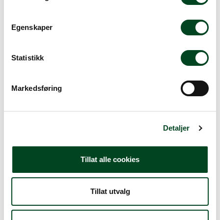
m
Filter
t
Egenskaper
Bruksområde
Produsent
Serie
y
k
Alle filtre
k
Statistikk
e
v
Markedsføring
Visning
Sorter
a
l
g
Detaljer
Tillat alle cookies
Tillat utvalg