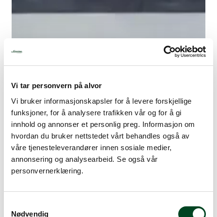
Vi tar personvern på alvor
Vi bruker informasjonskapsler for å levere forskjellige
funksjoner, for å analysere trafikken vår og for å gi
innhold og annonser et personlig preg. Informasjon om
Biffbestikk
hvordan du bruker nettstedet vårt behandles også av
våre tjenesteleverandører innen sosiale medier,
Enten du skal skjære et mørt kjøttstykke, fisk eller
annonsering og analysearbeid. Se også vår
grønnsaker bidrar bestikket til at maten kuttes opp i
personvernerklæring.
perfekte biter før maten treffer smaksløkene på tungen
din.
S
Nødvendig
a