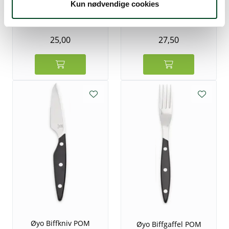
Biffkniv med treskaft 21
Biffgaffel med treskaft
Kun nødvendige cookies
cm
20 cm
25,00
27,50
Øyo Biffkniv POM
Øyo Biffgaffel POM