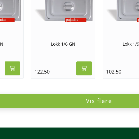
GN
Lokk 1/6 GN
Lokk 1/
122,50
102,50
Vis flere