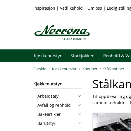
Skip to main content
Inspirasjon
|
Vedlikehold
|
Om oss
|
Ledig stillin
Kjøkkenutstyr
Storkjøkken
Renhold & Va
Forside
Kjøkkenutstyr
Kantiner
Stålkantiner
Stålkan
Kjøkkenutstyr
Arbeidstøy
Til oppbevaring og 
samme beholder! De
Avfall og renhold
Bakeartikler
Barutstyr