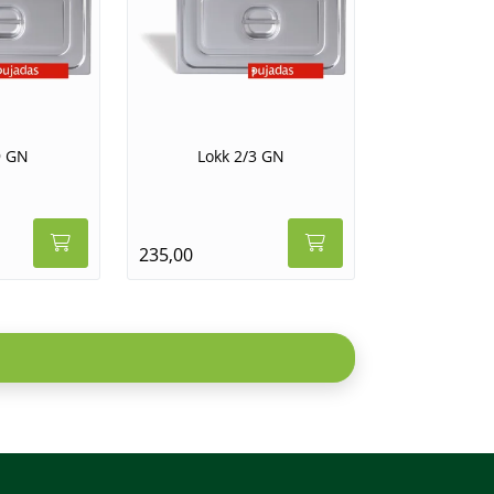
9 GN
Lokk 2/3 GN
235,00