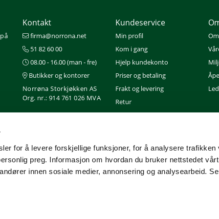
Kontakt
Kundeservice
Om
 på
firma@norrona.net
Min profil
Om
51 82 60 00
Kom i gang
Vår
08.00 - 16.00 (man - fre)
Hjelp kundekonto
Mil
Butikker og kontorer
Priser og betaling
Åpe
Norrøna Storkjøkken AS
Frakt og levering
Ledi
Org. nr.: 914 761 026 MVA
Retur
Gavekort
Nedlastinger
r
Service
er for å levere forskjellige funksjoner, for å analysere trafikken 
personlig preg. Informasjon om hvordan du bruker nettstedet vår
randører innen sosiale medier, annonsering og analysearbeid. Se
 (Cookies)