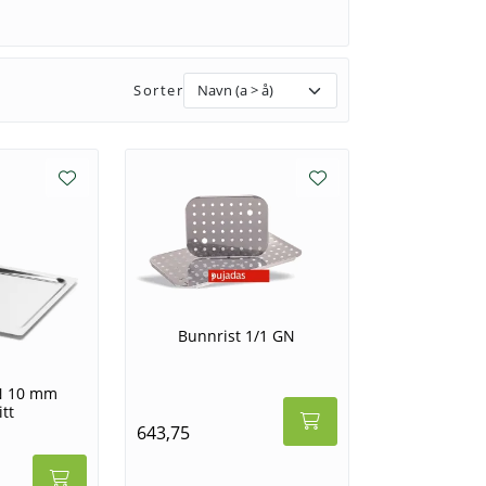
Sorter
Bunnrist 1/1 GN
GN 10 mm
itt
643,75