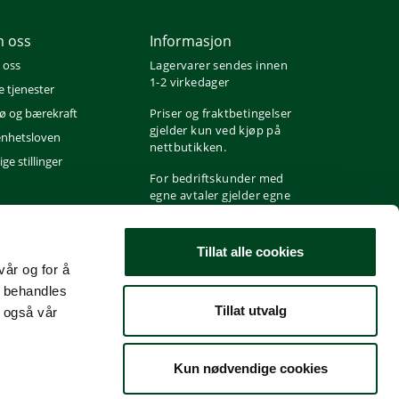
 oss
Informasjon
 oss
Lagervarer sendes innen
1-2 virkedager
e tjenester
jø og bærekraft
Priser og fraktbetingelser
gjelder kun ved kjøp på
nhetsloven
nettbutikken.
ge stillinger
For bedriftskunder med
egne avtaler gjelder egne
priser og fraktbetingelser
i henhold til avtale.
Tillat alle cookies
vår og for å
t behandles
Tillat utvalg
 også vår
Kun nødvendige cookies