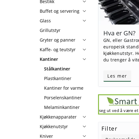
Bestikk
Buffet og servering
Glass
Grillutstyr
Hva er GN?
Gryter og panner
GN, eller Gastr
europeisk stand
Kaffe- og teutstyr
kjøkkenutstyr. H
Kantiner
du trenger å vi
Stålkantiner
Les mer
Plastkantiner
Kantiner for varme
Porselenskantiner
Melaminkantiner
seg ut ved å være et
Kjøkkenapparater
Kjøkkenutstyr
Filter
Kniver