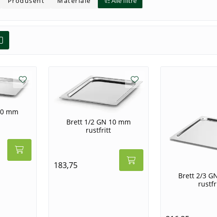
Produsent
Materiale
Alle filtre
 20 mm
Brett 1/2 GN 10 mm
rustfritt
183,75
Brett 2/3 
rustfr