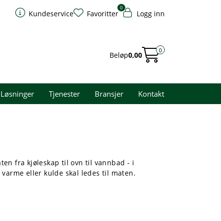
0
Kundeservice
Favoritter
Logg inn
0
Beløp
0,00
Løsninger
Tjenester
Bransjer
Kontakt
en fra kjøleskap til ovn til vannbad - i
varme eller kulde skal ledes til maten.