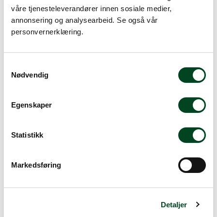
Legg i handlevogn
våre tjenesteleverandører innen sosiale medier,
annonsering og analysearbeid. Se også vår
Legg til favoritter
personvernerklæring.
S
Rask levering
Nødvendig
a
Dette produktet er på lager! Forsendelsen leveres normalt i
m
løpet av 1-3 virkedager.
t
Egenskaper
Mer info
y
k
k
Statistikk
e
v
Beskrivelse
Markedsføring
a
l
Spesifikasjoner
g
Tilbehør
Detaljer