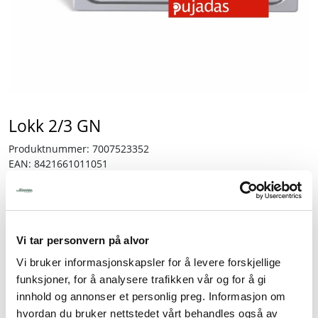
Tjenester
Bransjer
Kontakt
Lokk 2/3 GN
Produktnummer:
7007523352
EAN:
8421661011051
Lagerbeholdning:
36 stk.
235,00
inkl. mva.
Vi tar personvern på alvor
Vi bruker informasjonskapsler for å levere forskjellige
-
+
funksjoner, for å analysere trafikken vår og for å gi
innhold og annonser et personlig preg. Informasjon om
hvordan du bruker nettstedet vårt behandles også av