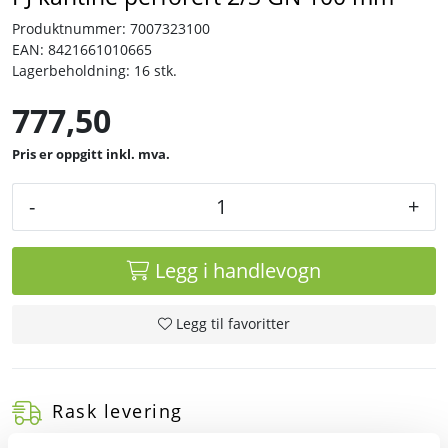
Produktnummer:
7007323100
Tjenester
EAN:
8421661010665
Lagerbeholdning:
16 stk.
Bransjer
777,50
Kontakt
inkl. mva.
-
+
Legg i handlevogn
Legg til favoritter
Rask levering
Dette produktet er på lager! Forsendelsen leveres normalt i