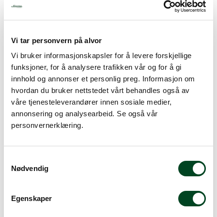
løpet av 1-3 virkedager.
Mer info
Vi tar personvern på alvor
Vi bruker informasjonskapsler for å levere forskjellige
funksjoner, for å analysere trafikken vår og for å gi
Sikkerhet/HMS
innhold og annonser et personlig preg. Informasjon om
hvordan du bruker nettstedet vårt behandles også av
Godkjent matkontakt
våre tjenesteleverandører innen sosiale medier,
annonsering og analysearbeid. Se også vår
personvernerklæring.
Beskrivelse
S
Spesifikasjoner
Nødvendig
a
Tilbehør
m
t
Egenskaper
y
Rustfri, perforerte GN-kantiner. GN str: 2/3
353x325x100mm dyp. ** Perforert i bunn og sider. NB:
k