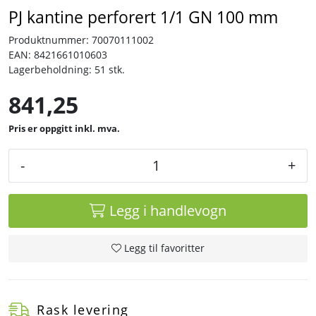
PJ kantine perforert 1/1 GN 100 mm
Tjenester
Produktnummer:
70070111002
EAN:
8421661010603
Lagerbeholdning:
51 stk.
Bransjer
841,25
Kontakt
inkl. mva.
-
+
Legg i handlevogn
Legg til favoritter
Rask levering