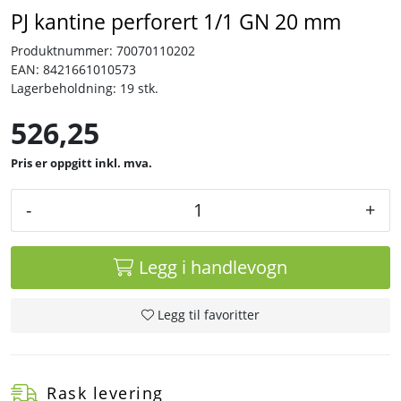
PJ kantine perforert 1/1 GN 20 mm
Tjenester
Produktnummer:
70070110202
EAN:
8421661010573
Lagerbeholdning:
19 stk.
Bransjer
526,25
Kontakt
inkl. mva.
-
+
Legg i handlevogn
Legg til favoritter
Rask levering