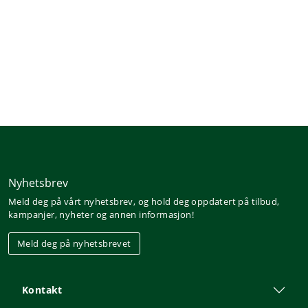
anerkjent glassprodusent i Slovakia.
Vinglass for fyldig hvitvin
760ml/76cl
Høyde: 224mm
Diameter: 120mm
Glasset er designet for de mest fyldige hvite viner
Dette glasset ble designet for viner er avhengige av
oksygen under lang aldring i trefat
Formen på dette glasset vil bringe vinen nærmere sin
egen essens
Pujadas:
Nyhetsbrev
Kurv til glassene er 9 med 4 forhøyninger.
Meld deg på vårt nyhetsbrev, og hold deg oppdatert på tilbud,
kampanjer, nyheter og annen informasjon!
Meld deg på nyhetsbrevet
Kontakt