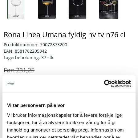
Rona Linea Umana fyldig hvitvin76 cl
Produktnummer:
70072873200
EAN:
8581782205842
Lagerbeholdning:
37 stk.
231,25
161,88
-30 %
inkl. mva.
Vi tar personvern på alvor
-
+
Vi bruker informasjonskapsler for å levere forskjellige
funksjoner, for å analysere trafikken vår og for å gi
innhold og annonser et personlig preg. Informasjon om
Legg i handlevogn
hvordan du bruker nettstedet vårt behandles også av