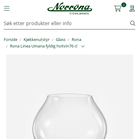
Skip to main content
0
Toggle navigation
Togg
Kjøkkenutstyr
Forside
Kjøkkenutstyr
Glass
Rona
Storkjøkken
Rona Linea Umana fyldig hvitvin76 cl
Renhold & Vaskeri
Arbeidstøy
Reservedeler
Service
OUTLET
Løsninger