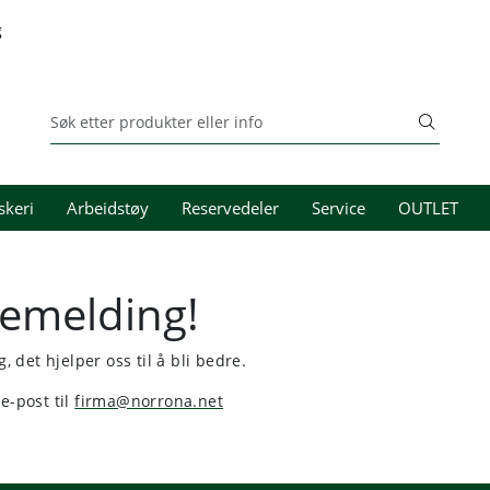
g
skeri
Arbeidstøy
Reservedeler
Service
OUTLET
kemelding!
, det hjelper oss til å bli bedre.
e-post til
firma@norrona.net