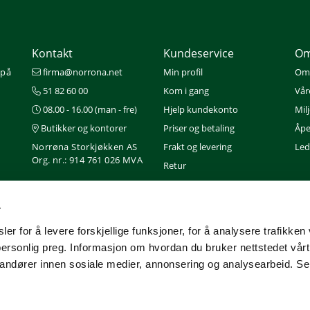
Kontakt
Kundeservice
Om
 på
firma@norrona.net
Min profil
Om
51 82 60 00
Kom i gang
Vår
08.00 - 16.00 (man - fre)
Hjelp kundekonto
Mil
Butikker og kontorer
Priser og betaling
Åpe
Norrøna Storkjøkken AS
Frakt og levering
Ledi
Org. nr.: 914 761 026 MVA
Retur
Gavekort
Nedlastinger
r
Service
er for å levere forskjellige funksjoner, for å analysere trafikken 
personlig preg. Informasjon om hvordan du bruker nettstedet vår
randører innen sosiale medier, annonsering og analysearbeid. Se