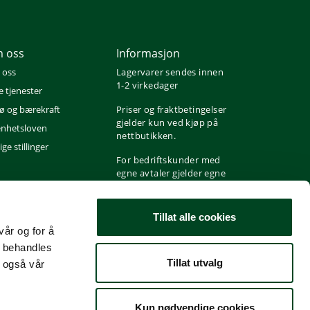
 oss
Informasjon
 oss
Lagervarer sendes innen
1-2 virkedager
e tjenester
jø og bærekraft
Priser og fraktbetingelser
gjelder kun ved kjøp på
nhetsloven
nettbutikken.
ge stillinger
For bedriftskunder med
egne avtaler gjelder egne
priser og fraktbetingelser
i henhold til avtale.
Tillat alle cookies
vår og for å
t behandles
Tillat utvalg
 også vår
Kun nødvendige cookies