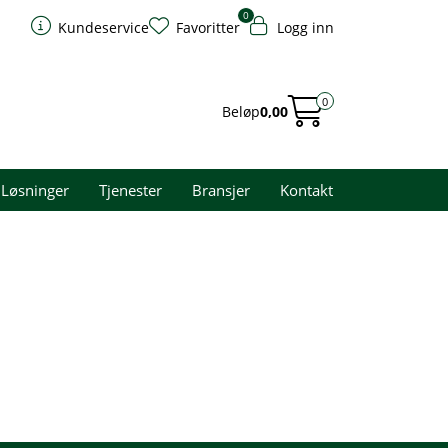
0
Kundeservice
Favoritter
Logg inn
0
Beløp
0,00
Løsninger
Tjenester
Bransjer
Kontakt