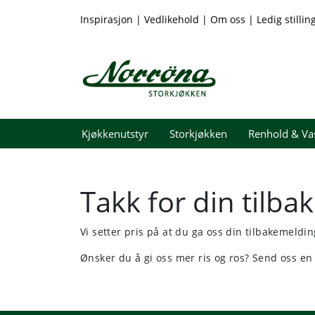
Skip to main content
Inspirasjon
|
Vedlikehold
|
Om oss
|
Ledig stillin
Kjøkkenutstyr
Storkjøkken
Renhold & Va
Takk for din tilba
Vi setter pris på at du ga oss din tilbakemelding
Ønsker du å gi oss mer ris og ros? Send oss en 