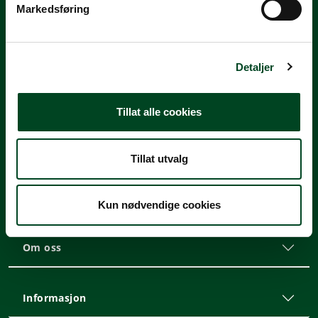
Markedsføring
a
l
Nyhetsbrev
g
Meld deg på vårt nyhetsbrev, og hold deg oppdatert på tilbud,
Detaljer
kampanjer, nyheter og annen informasjon!
Meld deg på nyhetsbrevet
Tillat alle cookies
Kontakt
Tillat utvalg
Kundeservice
Kun nødvendige cookies
Om oss
Informasjon