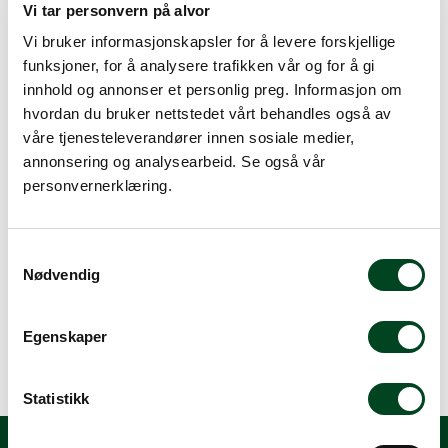
Vi tar personvern på alvor
Vi bruker informasjonskapsler for å levere forskjellige
Tjenester
funksjoner, for å analysere trafikken vår og for å gi
innhold og annonser et personlig preg. Informasjon om
Registrer deg
Bransjer
hvordan du bruker nettstedet vårt behandles også av
Du kan fint handle hos oss uten å registrere en
våre tjenesteleverandører innen sosiale medier,
Kontakt
kundekonto. Velger du å registrere deg får du derimot
annonsering og analysearbeid. Se også vår
tilgang til ordrehistorikk, mulighet til å lagre
personvernerklæring.
handlelister og favorittprodukter.
Er du en bedriftskunde som ønsker betaling med
faktura? Da krever det at du registrerer en kundekonto.
S
Nødvendig
a
Registrer deg som
m
t
Egenskaper
y
Privatkunde
Bedriftskunde
k
k
Statistikk
e
v