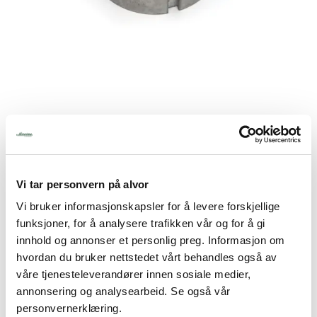
Tjenester
Bransjer
Kontakt
82mm avstandsring bred Bjørn kvern
Produktnummer:
065..6R345
EAN:
065..6R345
Vi tar personvern på alvor
Lagerbeholdning:
1 stk.
Vi bruker informasjonskapsler for å levere forskjellige
1.218,75
funksjoner, for å analysere trafikken vår og for å gi
innhold og annonser et personlig preg. Informasjon om
inkl. mva.
hvordan du bruker nettstedet vårt behandles også av
våre tjenesteleverandører innen sosiale medier,
-
+
annonsering og analysearbeid. Se også vår
personvernerklæring.