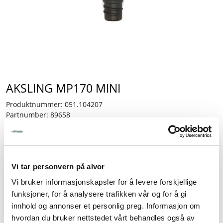
Tjenester
Bransjer
Kontakt
AKSLING MP170 MINI
Produktnummer:
051.104207
Partnumber:
89658
Lagerbeholdning:
1 stk.
1.130,00
Vi tar personvern på alvor
inkl. mva.
Vi bruker informasjonskapsler for å levere forskjellige
-
+
funksjoner, for å analysere trafikken vår og for å gi
innhold og annonser et personlig preg. Informasjon om
hvordan du bruker nettstedet vårt behandles også av