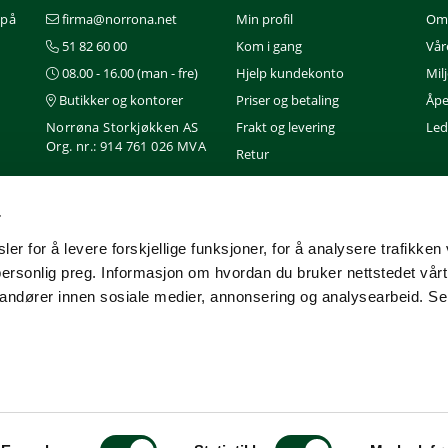
 på
firma@norrona.net
Min profil
Om
51 82 60 00
Kom i gang
Vår
08.00 - 16.00 (man - fre)
Hjelp kundekonto
Mil
Butikker og kontorer
Priser og betaling
Åpe
Norrøna Storkjøkken AS
Frakt og levering
Ledi
Org. nr.: 914 761 026 MVA
Retur
Gavekort
Nedlastinger
r
Service
er for å levere forskjellige funksjoner, for å analysere trafikken 
personlig preg. Informasjon om hvordan du bruker nettstedet vår
randører innen sosiale medier, annonsering og analysearbeid. Se
 (Cookies)