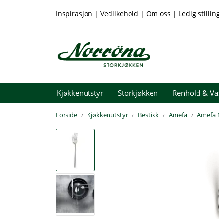
Skip to main content
Inspirasjon
|
Vedlikehold
|
Om oss
|
Ledig stillin
Kjøkkenutstyr
Storkjøkken
Renhold & Va
Forside
Kjøkkenutstyr
Bestikk
Amefa
Amefa M