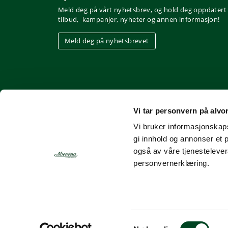
Meld deg på vårt nyhetsbrev, og hold deg oppdatert
tilbud, kampanjer, nyheter og annen informasjon!
Meld deg på nyhetsbrevet
Vi tar personvern på alvo
Vi bruker informasjonskapsl
gi innhold og annonser et 
også av våre tjenesteleve
personvernerklæring.
Nettbutikk fra Gurusoft
Kjøpsbetingelser
Personvern
Bruk av informasjonskapsler
S