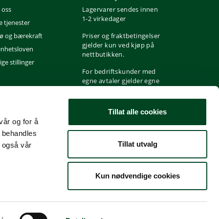
 oss
Lagervarer sendes innen
1-2 virkedager
e tjenester
jø og bærekraft
Priser og fraktbetingelser
gjelder kun ved kjøp på
nhetsloven
nettbutikken.
ge stillinger
For bedriftskunder med
egne avtaler gjelder egne
priser og fraktbetingelser
i henhold til avtale.
Tillat alle cookies
vår og for å
t behandles
Tillat utvalg
 også vår
Kun nødvendige cookies