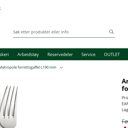
g
skeri
Arbeidstøy
Reservedeler
Service
OUTLET
etropole forrettsgaffel L190 mm
A
f
Pr
EA
La