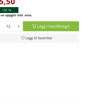
5,50
-30 %
inkl. mva.
+
Legg i handlevogn
Legg til favoritter