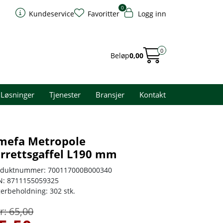
0
Kundeservice
Favoritter
Logg inn
0
Beløp
0,00
Løsninger
Tjenester
Bransjer
Kontakt
mefa Metropole
orrettsgaffel L190 mm
oduktnummer:
700117000B000340
N:
8711155059325
gerbeholdning:
302 stk.
65,00