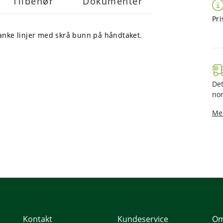
Tilbehør
Dokumenter
Pri
lanke linjer med skrå bunn på håndtaket.
Det
nor
Mer
Kontakt
Kundeservice
Om