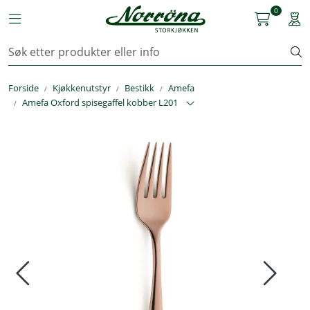
Skip to main content
0
Toggle navigation
Togg
Kjøkkenutstyr
Forside
Kjøkkenutstyr
Bestikk
Amefa
Storkjøkken
Amefa Oxford spisegaffel kobber L201
Renhold & Vaskeri
Arbeidstøy
Reservedeler
Service
OUTLET
Løsninger