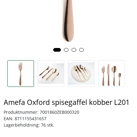
Tjenester
Bransjer
Kontakt
Amefa Oxford spisegaffel kobber L201
Produktnummer:
7001860ZEB000320
EAN:
8711155431657
Lagerbeholdning:
76 stk.