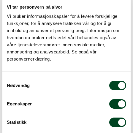
Dette produktet er på lager! Forsendelsen leveres normalt i
Vi tar personvern på alvor
løpet av 1-3 virkedager.
Vi bruker informasjonskapsler for å levere forskjellige
Mer info
funksjoner, for å analysere trafikken vår og for å gi
innhold og annonser et personlig preg. Informasjon om
hvordan du bruker nettstedet vårt behandles også av
våre tjenesteleverandører innen sosiale medier,
annonsering og analysearbeid. Se også vår
Beskrivelse
personvernerklæring.
Spesifikasjoner
Tilbehør
S
Nødvendig
Dokumenter
a
m
t
Egenskaper
Oxford (1860) er et glatt og elegant bestikk.
y
Bestikkserien har en klassisk, men samtidig moderne
k
utforming. Tilvirket i 18/10 rustfritt stål. Fås i fargene:
k
Statistikk
Kobber, sort, gull, champagne.
e