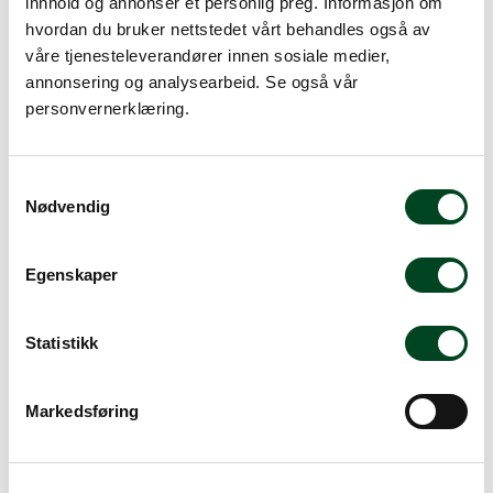
innhold og annonser et personlig preg. Informasjon om
Enheten er ikke egnet for kontinuerlig kommersiell
hvordan du bruker nettstedet vårt behandles også av
bruk.
våre tjenesteleverandører innen sosiale medier,
annonsering og analysearbeid. Se også vår
001.0012516 sikring 5x20mm 16A T
personvernerklæring.
Les mer
S
Nødvendig
a
m
t
Egenskaper
y
k
k
Statistikk
e
v
Markedsføring
a
l
Alternative produkter
g