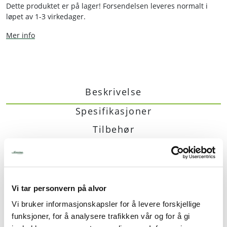
Dette produktet er på lager! Forsendelsen leveres normalt i
løpet av 1-3 virkedager.
Mer info
Beskrivelse
Spesifikasjoner
Tilbehør
Dokumenter
Induksjonstopp i stål og glass. Timer, digitalt display.
10 effekttrinn (500-3500 W) 10-nivåer på
Vi tar personvern på alvor
temperaturinnstilling (60-240 grader). Effekt: 3,5 kW /
Vi bruker informasjonskapsler for å levere forskjellige
220 240V. Elektronisk overopphetingsbeskyttelse. Dim:
funksjoner, for å analysere trafikken vår og for å gi
343 x D 445 x H 117 mm. Vekt: 7,45 kg.