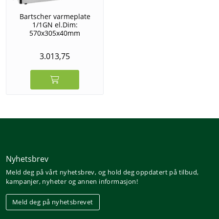
Bartscher varmeplate
1/1GN el.Dim:
570x305x40mm
3.013,75
Nyhetsbrev
Meld deg på vårt nyhetsbrev, og hold deg oppdatert på tilbud,
kampanjer, nyheter og annen informasjon!
Meld deg på nyhetsbrevet