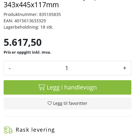
343x445x117mm
Produktnummer:
835105835
Tjenester
EAN:
4015613633329
Lagerbeholdning:
18 stk.
Bransjer
5.617,50
Kontakt
inkl. mva.
-
+
Legg i handlevogn
Legg til favoritter
Rask levering