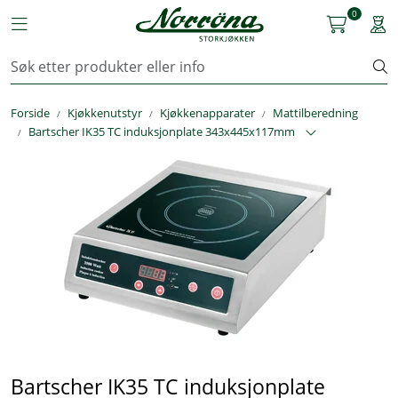
Skip to main content
0
Toggle navigation
Togg
Kjøkkenutstyr
Forside
Kjøkkenutstyr
Kjøkkenapparater
Mattilberedning
Storkjøkken
Bartscher IK35 TC induksjonplate 343x445x117mm
Renhold & Vaskeri
Arbeidstøy
Reservedeler
Service
OUTLET
Bartscher IK35 TC induksjonplate
Løsninger