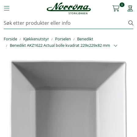
Skip to main content
0
Toggle navigation
Togg
Kjøkkenutstyr
Forside
Kjøkkenutstyr
Porselen
Benedikt
Storkjøkken
Benedikt AKZ1622 Actual bolle kvadrat 229x229x82 mm
Renhold & Vaskeri
Arbeidstøy
Reservedeler
Service
OUTLET
Løsninger