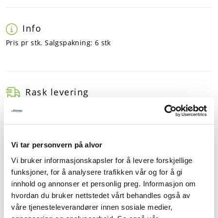
Info
Pris pr stk. Salgspakning: 6 stk
Rask levering
Dette produktet er på lager! Forsendelsen leveres normalt i
løpet av 1-3 virkedager.
Mer info
Vi tar personvern på alvor
Vi bruker informasjonskapsler for å levere forskjellige
funksjoner, for å analysere trafikken vår og for å gi
innhold og annonser et personlig preg. Informasjon om
Beskrivelse
hvordan du bruker nettstedet vårt behandles også av
Spesifikasjoner
våre tjenesteleverandører innen sosiale medier,