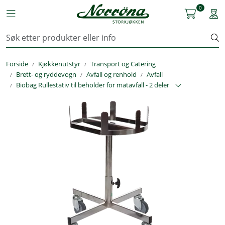
Skip to main content
0
Toggle navigation
Togg
Kjøkkenutstyr
Forside
Kjøkkenutstyr
Transport og Catering
Storkjøkken
Brett- og ryddevogn
Avfall og renhold
Avfall
Biobag Rullestativ til beholder for matavfall - 2 deler
Renhold & Vaskeri
Arbeidstøy
Reservedeler
Service
OUTLET
Løsninger