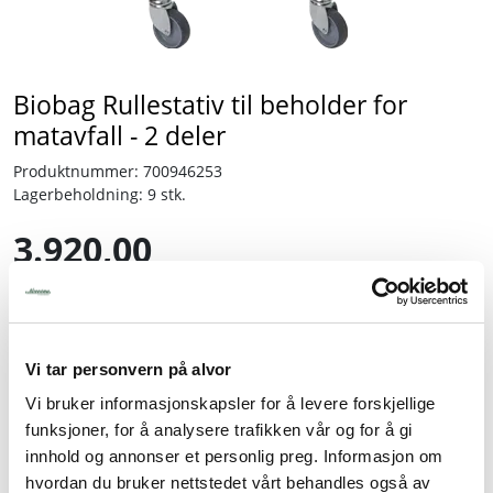
Tjenester
Biobag Rullestativ til beholder for
Bransjer
matavfall - 2 deler
Kontakt
Produktnummer:
700946253
Lagerbeholdning:
9 stk.
3.920,00
inkl. mva.
-
+
Vi tar personvern på alvor
Vi bruker informasjonskapsler for å levere forskjellige
Legg i handlevogn
funksjoner, for å analysere trafikken vår og for å gi
innhold og annonser et personlig preg. Informasjon om
Legg til favoritter
hvordan du bruker nettstedet vårt behandles også av