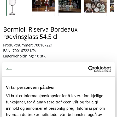
Bormioli Riserva Bordeaux
rødvinsglass 54,5 cl
Produktnummer:
700167221
EAN:
700167221/Pc
Lagerbeholdning:
10 stk.
71,25
inkl. mva.
Vi tar personvern på alvor
-
+
Vi bruker informasjonskapsler for å levere forskjellige
funksjoner, for å analysere trafikken vår og for å gi
Legg i handlevogn
innhold og annonser et personlig preg. Informasjon om
hvordan du bruker nettstedet vårt behandles også av