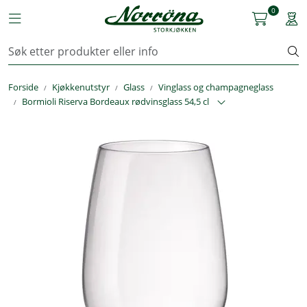
Skip to main content
0
Toggle navigation
Togg
Kjøkkenutstyr
Forside
Kjøkkenutstyr
Glass
Vinglass og champagneglass
Storkjøkken
Bormioli Riserva Bordeaux rødvinsglass 54,5 cl
Renhold & Vaskeri
Arbeidstøy
Reservedeler
Service
OUTLET
Løsninger