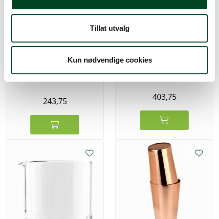
Tillat utvalg
Kun nødvendige cookies
Boston Shaker 70 cl
Shaker 3 deler rustfri
8,3dl
403,75
243,75