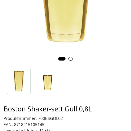
Tjenester
Bransjer
Kontakt
Boston Shaker-sett Gull 0,8L
Produktnummer:
700BSGOL02
EAN:
8718215105145
Lagerbeholdning:
11 stk.