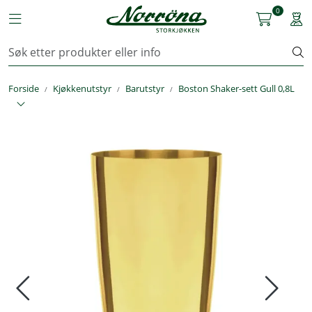
Skip to main content
0
Toggle navigation
Togg
Kjøkkenutstyr
Forside
Kjøkkenutstyr
Barutstyr
Boston Shaker-sett Gull 0,8L
Storkjøkken
Renhold & Vaskeri
Arbeidstøy
Reservedeler
Service
OUTLET
Løsninger