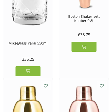
Boston Shaker-sett
Kobber 0,8L
638,75
Mikseglass Yarai 550ml
336,25