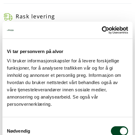
Rask levering
Dette produktet er på lager! Forsendelsen leveres normalt i
løpet av 1-3 virkedager.
Mer info
Vi tar personvern på alvor
Vi bruker informasjonskapsler for å levere forskjellige
funksjoner, for å analysere trafikken vår og for å gi
Beskrivelse
innhold og annonser et personlig preg. Informasjon om
hvordan du bruker nettstedet vårt behandles også av
Spesifikasjoner
våre tjenesteleverandører innen sosiale medier,
annonsering og analysearbeid. Se også vår
Tilbehør
personvernerklæring.
Beregnet for høy varme som ovner og mikrobølgeovn..
Ved å bruke lokk på bakkene holder maten seg fersk
S
lenger enn ved f.eks. plastfolie. Lokkene er lette å
Nødvendig
a