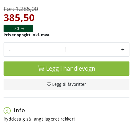
1.285,00
385,50
-70 %
inkl. mva.
-
+
Legg i handlevogn
Legg til favoritter
Info
Ryddesalg så langt lageret rekker!