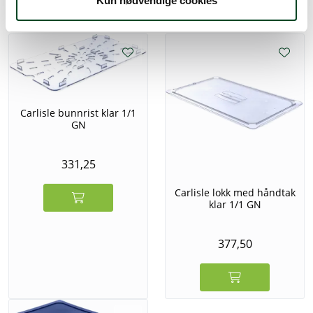
Alternative produkter
Kun nødvendige cookies
Carlisle bunnrist klar 1/1
GN
331,25
Carlisle lokk med håndtak
klar 1/1 GN
377,50