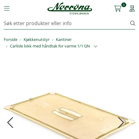
Skip to main content
0
Toggle navigation
Togg
Kjøkkenutstyr
Forside
Kjøkkenutstyr
Kantiner
Storkjøkken
Carlisle lokk med håndtak for varme 1/1 GN
Renhold & Vaskeri
Arbeidstøy
Reservedeler
Service
OUTLET
Løsninger