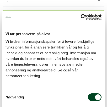
-
+
Tjenester
Legg i handlevogn
Bransjer
Legg til favoritter
Vi tar personvern på alvor
Kontakt
Vi bruker informasjonskapsler for å levere forskjellige
funksjoner, for å analysere trafikken vår og for å gi
Info
innhold og annonser et personlig preg. Informasjon om
Spørsmål? Kontakt deler@norrona.net
hvordan du bruker nettstedet vårt behandles også av
våre tjenesteleverandører innen sosiale medier,
annonsering og analysearbeid. Se også vår
personvernerklæring.
Rask levering
Dette produktet er på lager! Forsendelsen leveres normalt i
S
løpet av 1-3 virkedager.
Nødvendig
a
Mer info
m