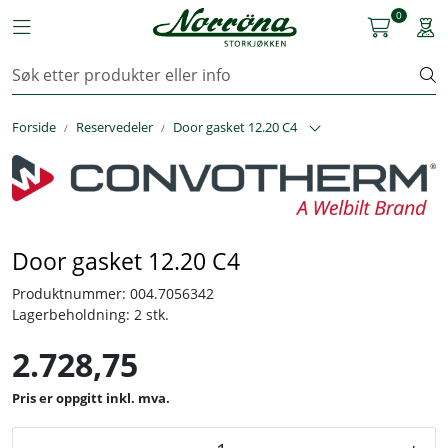
Skip to main content
0
Toggle navigation
Togg
Kjøkkenutstyr
Forside
Reservedeler
Door gasket 12.20 C4
Storkjøkken
Renhold & Vaskeri
Arbeidstøy
Door gasket 12.20 C4
Reservedeler
Produktnummer:
004.7056342
Lagerbeholdning:
2 stk.
Service
2.728,75
OUTLET
inkl. mva.
Løsninger