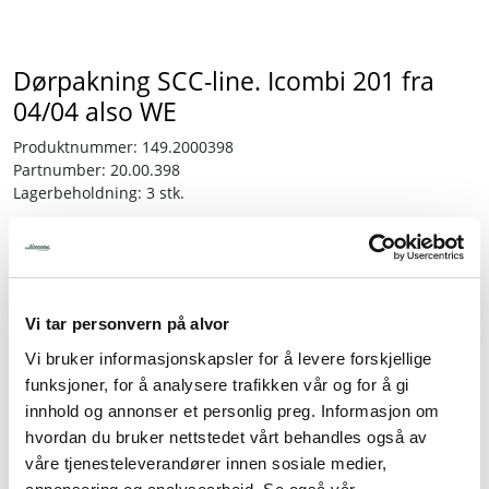
Tjenester
Dørpakning SCC-line. Icombi 201 fra
04/04 also WE
Bransjer
Produktnummer:
149.2000398
Kontakt
Partnumber:
20.00.398
Lagerbeholdning:
3 stk.
3.480,00
inkl. mva.
Vi tar personvern på alvor
-
+
Vi bruker informasjonskapsler for å levere forskjellige
funksjoner, for å analysere trafikken vår og for å gi
Legg i handlevogn
innhold og annonser et personlig preg. Informasjon om
hvordan du bruker nettstedet vårt behandles også av
våre tjenesteleverandører innen sosiale medier,
Legg til favoritter