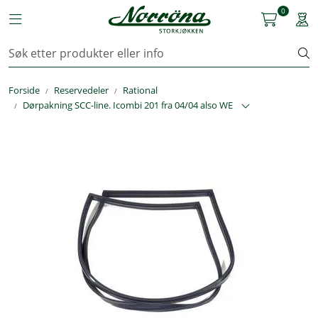
Skip to main content
0
Toggle navigation
Togg
Kjøkkenutstyr
Forside
Reservedeler
Rational
Storkjøkken
Dørpakning SCC-line. Icombi 201 fra 04/04 also WE
Renhold & Vaskeri
Arbeidstøy
Reservedeler
Service
OUTLET
Løsninger