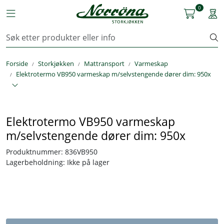
Skip to main content
0
Toggle navigation
Togg
Kjøkkenutstyr
Forside
Storkjøkken
Mattransport
Varmeskap
Storkjøkken
Elektrotermo VB950 varmeskap m/selvstengende dører dim: 950x
Renhold & Vaskeri
Elektrotermo VB950 varmeskap
Arbeidstøy
m/selvstengende dører dim: 950x
Reservedeler
Produktnummer:
836VB950
Lagerbeholdning:
Ikke på lager
Service
OUTLET
Løsninger