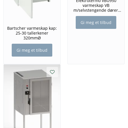
Elektrotermo VBU950
varmeskap VB
m/selvstengende dører,
dim:
Gi meg et tilbud
Bartscher varmeskap kap:
25-30 tallerkener
320mmØ
Gi meg et tilbud