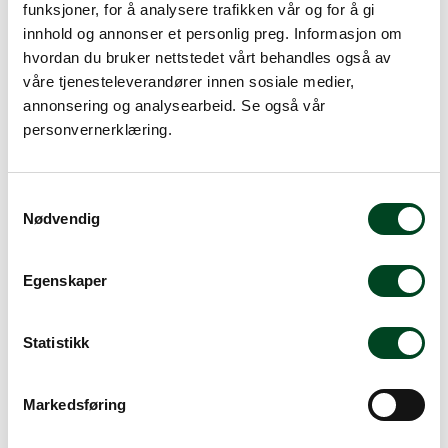
funksjoner, for å analysere trafikken vår og for å gi
innhold og annonser et personlig preg. Informasjon om
hvordan du bruker nettstedet vårt behandles også av
våre tjenesteleverandører innen sosiale medier,
Elektrotermo VB1600
annonsering og analysearbeid. Se også vår
varmeskap
m/selvstengende dører
personvernerklæring.
dim: 160
Elektrotermo VBU1200
Gi meg et tilbud
varmeskap
m/selvstengende dører,
S
dim: 1
Nødvendig
a
Gi meg et tilbud
m
t
Egenskaper
y
k
k
Statistikk
e
v
Markedsføring
a
l