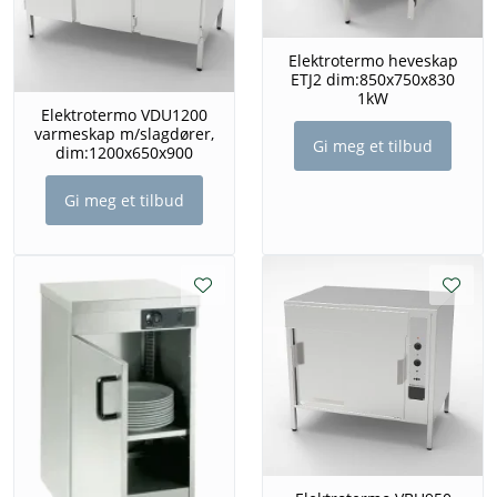
Elektrotermo heveskap
ETJ2 dim:850x750x830
1kW
Elektrotermo VDU1200
varmeskap m/slagdører,
Gi meg et tilbud
dim:1200x650x900
Gi meg et tilbud