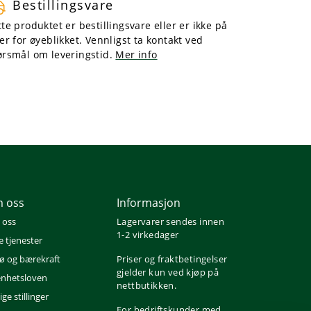
Bestillingsvare
te produktet er bestillingsvare eller er ikke på
er for øyeblikket. Vennligst ta kontakt ved
ørsmål om leveringstid.
Mer info
 oss
Informasjon
 oss
Lagervarer sendes innen
1-2 virkedager
e tjenester
jø og bærekraft
Priser og fraktbetingelser
gjelder kun ved kjøp på
nhetsloven
nettbutikken.
ge stillinger
For bedriftskunder med