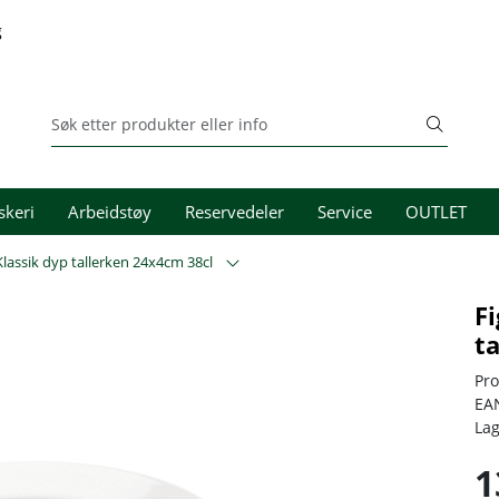
g
skeri
Arbeidstøy
Reservedeler
Service
OUTLET
lassik dyp tallerken 24x4cm 38cl
F
t
Pr
EA
La
1