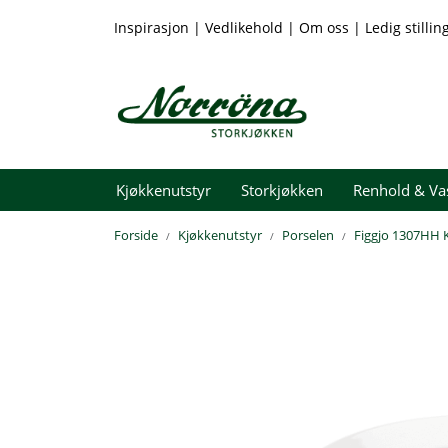
Skip to main content
Inspirasjon
|
Vedlikehold
|
Om oss
|
Ledig stillin
Kjøkkenutstyr
Storkjøkken
Renhold & Va
Forside
Kjøkkenutstyr
Porselen
Figgjo 1307HH K