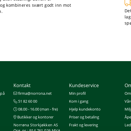
er og kombineres svært godt inn mot
Det
n.
lag
sp
Kontakt
Kundeservice
Om
 på
firma@norrona.net
Min profil
Om
51 82 60 00
Kom i gang
Vår
08.00 - 16.00 (man - fre)
Hjelp kundekonto
Mil
Butikker og kontorer
Priser og betaling
Åpe
Norrøna Storkjøkken AS
Frakt og levering
Ledi
Org. nr.: 914 761 026 MVA