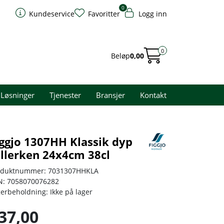
0
Kundeservice
Favoritter
Logg inn
0
Beløp
0,00
Løsninger
Tjenester
Bransjer
Kontakt
iggjo 1307HH Klassik dyp
allerken 24x4cm 38cl
oduktnummer:
7031307HHKLA
N:
7058070076282
gerbeholdning:
Ikke på lager
37,00