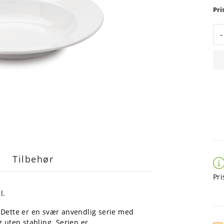
-
Tilbehør
Pri
l.
k. Dette er en svær anvendlig serie med
uten stabling. Serien er