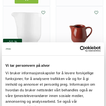
-50 %
-84 %
Benedikt TIM3603 Time
fløtemugge 30 cl
Benedikt LSV3510 Lifestyle
Vulcano fløtemugge 10 cl
Vi tar personvern på alvor
127,50
63,75
Vi bruker informasjonskapsler for å levere forskjellige
311,25
49,00
funksjoner, for å analysere trafikken vår og for å gi
innhold og annonser et personlig preg. Informasjon om
hvordan du bruker nettstedet vårt behandles også av
våre tjenesteleverandører innen sosiale medier,
annonsering og analysearbeid. Se også vår