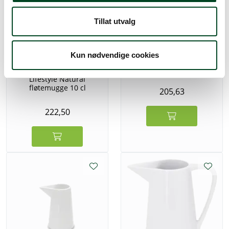
Tillat utvalg
Figgjo 4593HH 45
Kun nødvendige cookies
Fløtemugge 13,6x7,4x9cm
Benedikt LSN3510
Lifestyle Natural
fløtemugge 10 cl
205,63
222,50