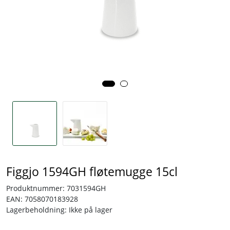
Tjenester
Bransjer
Kontakt
Figgjo 1594GH fløtemugge 15cl
Produktnummer:
7031594GH
EAN:
7058070183928
Lagerbeholdning:
Ikke på lager