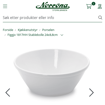
Skip to main content
0
Toggle navigation
Togg
Kjøkkenutstyr
Forside
Kjøkkenutstyr
Porselen
Storkjøkken
Figgjo 1817HH Stablebolle 24x8,8cm
Renhold & Vaskeri
Arbeidstøy
Reservedeler
Service
OUTLET
Løsninger