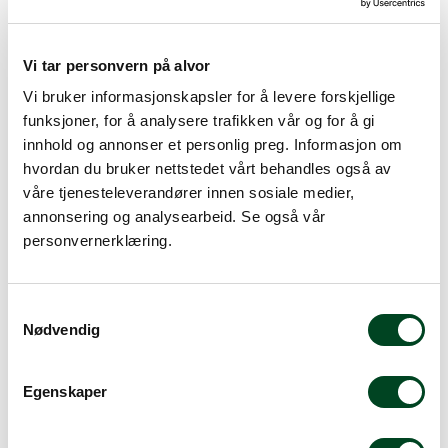
307,25
inkl. mva.
Vi tar personvern på alvor
-
+
Vi bruker informasjonskapsler for å levere forskjellige
funksjoner, for å analysere trafikken vår og for å gi
innhold og annonser et personlig preg. Informasjon om
Legg i handlevogn
hvordan du bruker nettstedet vårt behandles også av
våre tjenesteleverandører innen sosiale medier,
Legg til favoritter
annonsering og analysearbeid. Se også vår
personvernerklæring.
Info
S
Pris pr stk. Salgspakning: 6 stk
Nødvendig
a
m
t
Egenskaper
y
Rask levering
k