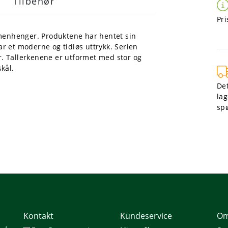
Tilbehør
Pri
mmenhenger. Produktene har hentet sin
har et moderne og tidløs uttrykk. Serien
. Tallerkenene er utformet med stor og
kål.
Det
lag
sp
Kontakt
Kundeservice
Om