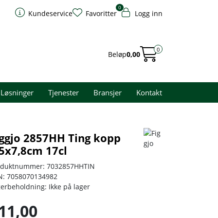
0
Kundeservice
Favoritter
Logg inn
0
Beløp
0,00
Løsninger
Tjenester
Bransjer
Kontakt
iggjo 2857HH Ting kopp
,5x7,8cm 17cl
oduktnummer:
7032857HHTIN
N:
7058070134982
gerbeholdning:
Ikke på lager
11,00