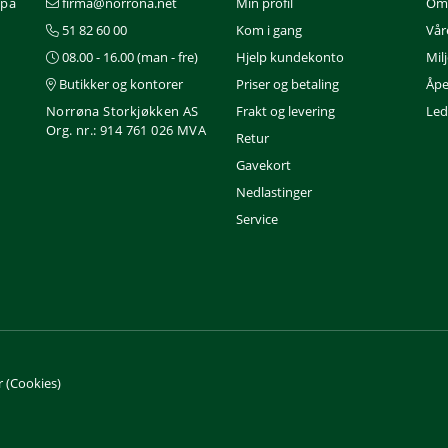
 på
firma@norrona.net
Min profil
Om
51 82 60 00
Kom i gang
Vår
08.00 - 16.00 (man - fre)
Hjelp kundekonto
Mil
Butikker og kontorer
Priser og betaling
Åpe
Norrøna Storkjøkken AS
Frakt og levering
Ledi
Org. nr.: 914 761 026 MVA
Retur
Gavekort
Nedlastinger
Service
 (Cookies)