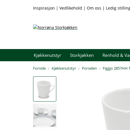
Skip to main content
Inspirasjon
|
Vedlikehold
|
Om oss
|
Ledig stillin
Kjøkkenutstyr
Storkjøkken
Renhold & Va
Forside
Kjøkkenutstyr
Porselen
Figgjo 2857HH T