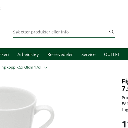
g
skeri
Arbeidstøy
Reservedeler
Service
OUTLET
ing kopp 7,5x7,8cm 17cl
F
7
Pr
EA
La
1