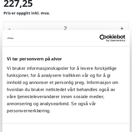
227,25
inkl. mva.
-
+
Legg i handlevogn
Vi tar personvern på alvor
Legg til favoritter
Vi bruker informasjonskapsler for å levere forskjellige
funksjoner, for å analysere trafikken vår og for å gi
innhold og annonser et personlig preg. Informasjon om
Info
hvordan du bruker nettstedet vårt behandles også av
våre tjenesteleverandører innen sosiale medier,
Pris pr stk. Salgspakning: 2 stk
annonsering og analysearbeid. Se også vår
personvernerklæring.
Bestillingsvare
S