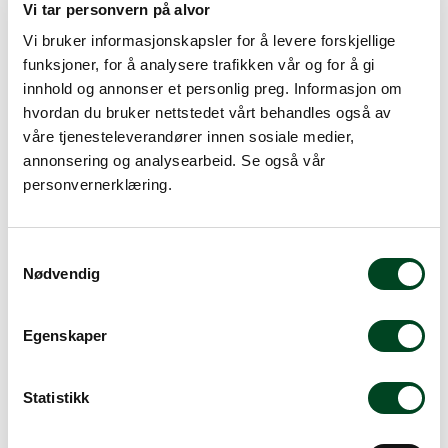
Vi tar personvern på alvor
Vi bruker informasjonskapsler for å levere forskjellige
Bestillingsvare
funksjoner, for å analysere trafikken vår og for å gi
Dette produktet er bestillingsvare eller er ikke på lager for
innhold og annonser et personlig preg. Informasjon om
øyeblikket. Vennligst ta kontakt ved spørsmål om
hvordan du bruker nettstedet vårt behandles også av
leveringstid.
Mer info
våre tjenesteleverandører innen sosiale medier,
annonsering og analysearbeid. Se også vår
personvernerklæring.
Beskrivelse
S
Spesifikasjoner
Nødvendig
a
m
Tilbehør
t
Egenskaper
y
Figgjo Ela - Japandi-inspirerte dekor som kommer i
k
duse varianter av grønn, brun og rosa; inspirert av
k
Statistikk
skog, sand og den rosa kveldshimmelen.
e
Figgjo Ela er dekorert på Figgjo Base tallerkener, og er
v