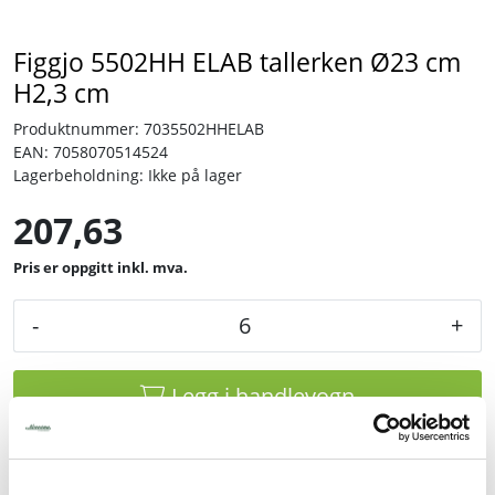
Tjenester
Figgjo 5502HH ELAB tallerken Ø23 cm
H2,3 cm
Bransjer
Produktnummer:
7035502HHELAB
EAN:
7058070514524
Kontakt
Lagerbeholdning:
Ikke på lager
207,63
inkl. mva.
-
+
Legg i handlevogn
Legg til favoritter