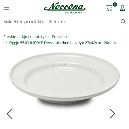
Skip to main content
0
Toggle navigation
Togg
Kjøkkenutstyr
Forside
Kjøkkenutstyr
Porselen
Storkjøkken
Figgjo 5510HHDRYB Dryss tallerken halvdyp 27x4,2cm 120cl
Renhold & Vaskeri
Arbeidstøy
Reservedeler
Service
OUTLET
Løsninger