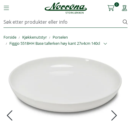
Skip to main content
0
Toggle navigation
Togg
Kjøkkenutstyr
Forside
Kjøkkenutstyr
Porselen
Storkjøkken
Figgjo 5518HH Base tallerken høy kant 27x4cm 140cl
Renhold & Vaskeri
Arbeidstøy
Reservedeler
Service
OUTLET
Løsninger