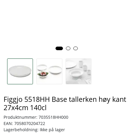
Tjenester
Bransjer
Kontakt
Figgjo 5518HH Base tallerken høy kant
27x4cm 140cl
Produktnummer:
7035518HH000
EAN:
7058070204722
Lagerbeholdning:
Ikke på lager