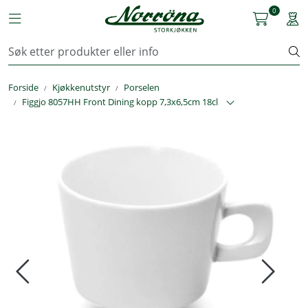
Skip to main content
0
Toggle navigation
Togg
Kjøkkenutstyr
Forside
Kjøkkenutstyr
Porselen
Storkjøkken
Figgjo 8057HH Front Dining kopp 7,3x6,5cm 18cl
Renhold & Vaskeri
Arbeidstøy
Reservedeler
Service
OUTLET
Løsninger